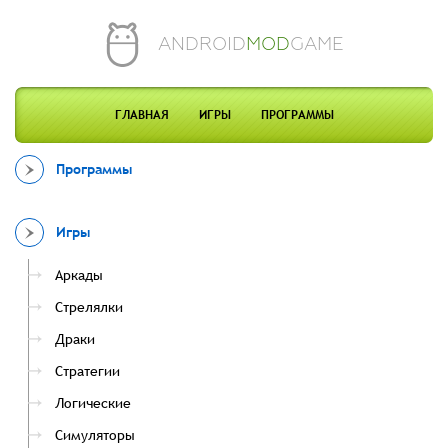
ANDROID
MOD
GAME
ГЛАВНАЯ
ИГРЫ
ПРОГРАММЫ
Программы
Игры
Аркады
Стрелялки
Драки
Стратегии
Логические
Симуляторы