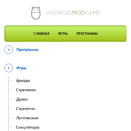
ANDROID
MOD
GAME
ГЛАВНАЯ
ИГРЫ
ПРОГРАММЫ
Программы
Игры
Аркады
Стрелялки
Драки
Стратегии
Логические
Симуляторы