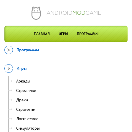
ANDROID
MOD
GAME
ГЛАВНАЯ
ИГРЫ
ПРОГРАММЫ
Программы
Игры
Аркады
Стрелялки
Драки
Стратегии
Логические
Симуляторы