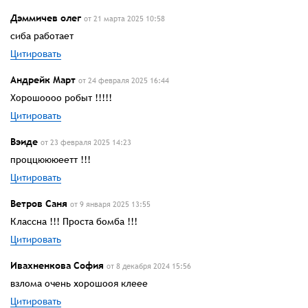
Дэммичев олег
от 21 марта 2025 10:58
сиба работает
Цитировать
Андрейк Март
от 24 февраля 2025 16:44
Хорошоооо робыт !!!!!
Цитировать
Вэиде
от 23 февраля 2025 14:23
проццюююеетт !!!
Цитировать
Ветров Саня
от 9 января 2025 13:55
Классна !!! Проста бомба !!!
Цитировать
Ивахненкова София
от 8 декабря 2024 15:56
взлома очень хорошооя клеее
Цитировать