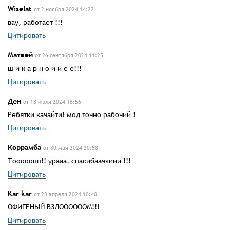
Wiselat
от 2 ноября 2024 14:22
вау, работает !!!
Цитировать
Матвей
от 26 сентября 2024 11:25
ш и к а р н о и и е е!!!
Цитировать
Ден
от 18 июля 2024 16:56
Ребятки качайти! мод точно рабочий !
Цитировать
Коррамба
от 30 мая 2024 20:58
Тооооопп!! урааа, спасибаачкиии !!!
Цитировать
Kar kar
от 23 апреля 2024 10:40
ОФИГЕНЫЙ ВЗЛООООООМ!!!
Цитировать