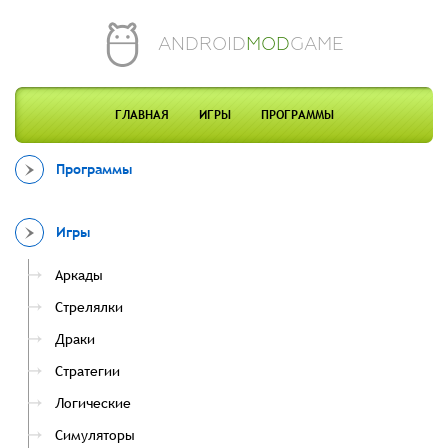
ANDROID
MOD
GAME
ГЛАВНАЯ
ИГРЫ
ПРОГРАММЫ
Программы
Игры
Аркады
Стрелялки
Драки
Стратегии
Логические
Симуляторы