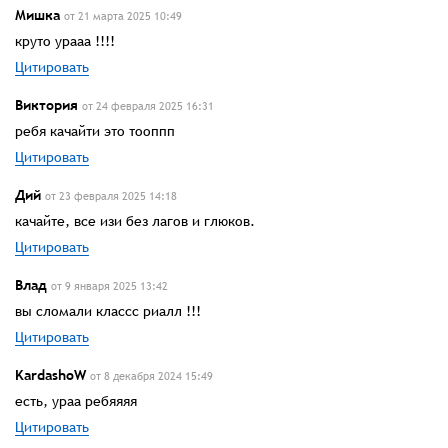
Мишка
от 21 марта 2025 10:49
круто урааа !!!!
Цитировать
Виктория
от 24 февраля 2025 16:31
ребя качайти это тооппп
Цитировать
Дий
от 23 февраля 2025 14:18
качайте, все изи без лагов и глюков.
Цитировать
Влад
от 9 января 2025 13:42
вы сломали классс риалл !!!
Цитировать
KardashoW
от 8 декабря 2024 15:49
есть, ураа ребяяяя
Цитировать