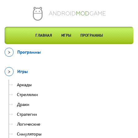
ANDROID
MOD
GAME
ГЛАВНАЯ
ИГРЫ
ПРОГРАММЫ
Программы
Игры
Аркады
Стрелялки
Драки
Стратегии
Логические
Симуляторы