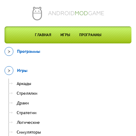
ANDROID
MOD
GAME
ГЛАВНАЯ
ИГРЫ
ПРОГРАММЫ
Программы
Игры
Аркады
Стрелялки
Драки
Стратегии
Логические
Симуляторы