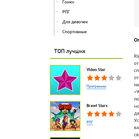
Гонки
РПГ
Для девочек
Спортивные
О
ТОП лучших
Ri
от
Video Star
сп
от
на
Программы
«W
по
Brawl Stars
мо
да
Ус
РПГ
ва
св