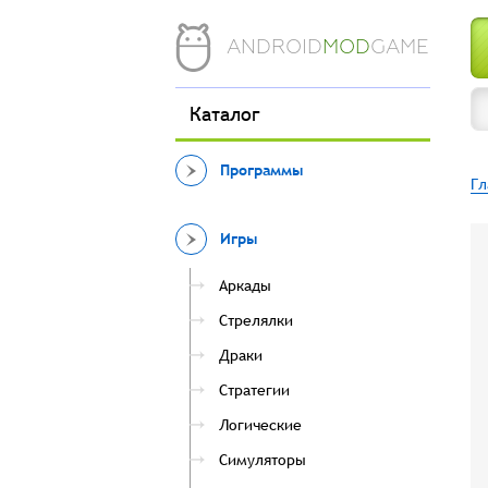
ANDROID
MOD
GAME
Каталог
Программы
Гл
Игры
Аркады
Стрелялки
Драки
Стратегии
Логические
Симуляторы