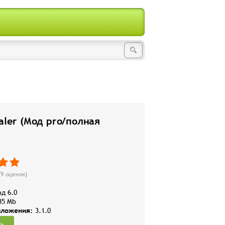
ialer (Мод pro/полная
79
оценок)
д 6.0
85 Mb
иложения:
3.1.0
ть