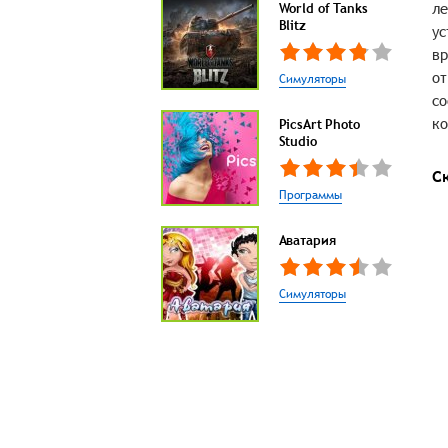
ле
World of Tanks
Blitz
ус
вр
от
Симуляторы
со
ко
PicsArt Photo
Studio
С
Программы
Аватария
Симуляторы