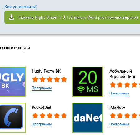
Как установить?
Скачать Right Dialer v 3.1.0 взлом (Mod pro/полная версия)
охожие игры
Hugly Гости ВК
Мобильный
Игровой Пинг
Программы
Программы
RocketDial
PdaNet+
Программы
Программы