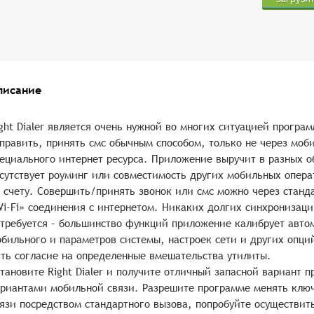
писание
ght Dialer является очень нужной во многих ситуацией прогр
править, принять смс обычным способом, только не через моб
ециального интернет ресурса. Приложение выручит в разных об
сутствует роуминг или совместимость других мобильных опера
 счету. Совершить/принять звонок или смс можно через станд
i-Fi» соединения с интернетом. Никаких долгих синхронизаци
требуется – большинство функций приложение калибрует авто
бильного и параметров системы, настроек сети и других опци
ть согласие на определенные вмешательства утилиты.
тановите Right Dialer и получите отличный запасной вариант 
риантами мобильной связи. Разрешите программе менять клю
язи посредством стандартного вызова, попробуйте осуществит