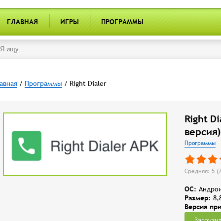
ГЛАВНАЯ
ИГРЫ
ПРОГРАММЫ
авная
/
Программы
/ Right Dialer
Right D
версия)
Программы
Средняя: 5 (
OC:
Андрои
Размер:
8,
Версия пр
Загрузи