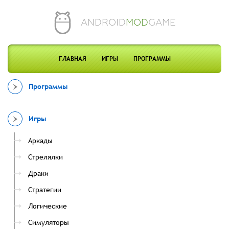
ANDROID
MOD
GAME
ГЛАВНАЯ
ИГРЫ
ПРОГРАММЫ
Программы
Игры
Аркады
Стрелялки
Драки
Стратегии
Логические
Симуляторы