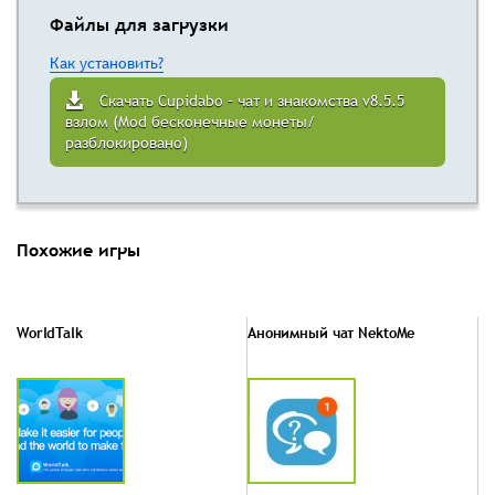
Файлы для загрузки
Как установить?
Скачать Cupidabo – чат и знакомства v8.5.5
взлом (Mod бесконечные монеты/
разблокировано)
Похожие игры
WorldTalk
Анонимный чат NektoMe