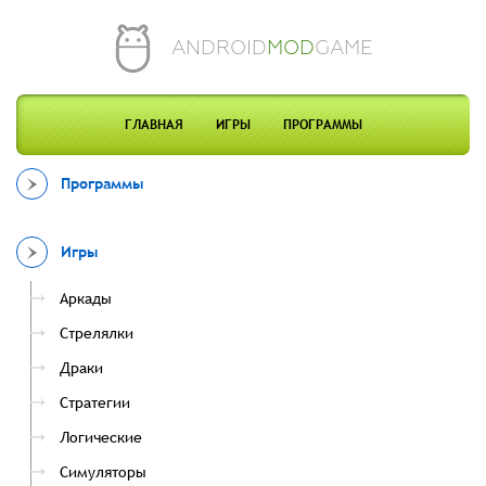
ANDROID
MOD
GAME
ГЛАВНАЯ
ИГРЫ
ПРОГРАММЫ
Программы
Игры
Аркады
Стрелялки
Драки
Стратегии
Логические
Симуляторы