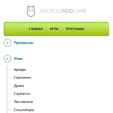
ANDROID
MOD
GAME
ГЛАВНАЯ
ИГРЫ
ПРОГРАММЫ
Программы
Игры
Аркады
Стрелялки
Драки
Стратегии
Логические
Симуляторы