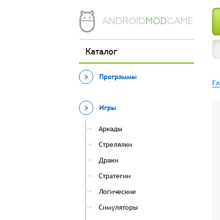
ANDROID
MOD
GAME
Каталог
Программы
Гл
Игры
Аркады
Стрелялки
Драки
Стратегии
Логические
Симуляторы