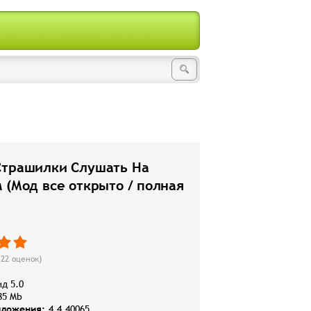
Страшилки Слушать На
 (Мод все открыто / полная
122
оценок)
д 5.0
85 Mb
иложения:
4.4.40065