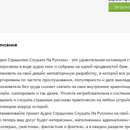
Загрузи
писание
дио Страшилки Слушать На Русском - это удивительная коллекция с
ормлены в виде аудио книг и собраны на одной продвинутой базе.
тановить на свой девайс неповторимую разработку, в которой все р
ртированы по частоте прослушивания, популярности и дате выклады
льзователь без труда сможет скачать на свое внутреннее хранилищ
лайн, скопировать и так далее. Утилита нетребовательна к систем
дыхать и слушать страшные рассказы практически на любом устройс
ллекцию хоррор историй.
танавливайте проект Аудио Страшилки Слушать На Русском на свой 
о теперь ваш досуг будет интересным, наполненным адреналином 
иллерам, ужастикам, фантастике и фэнтези, а в каждом разделе п