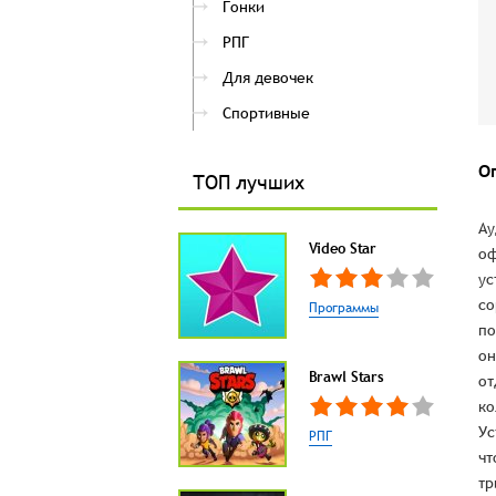
Гонки
РПГ
Для девочек
Спортивные
О
ТОП лучших
Ау
Video Star
оф
ус
со
Программы
по
он
Brawl Stars
от
ко
Ус
РПГ
чт
тр