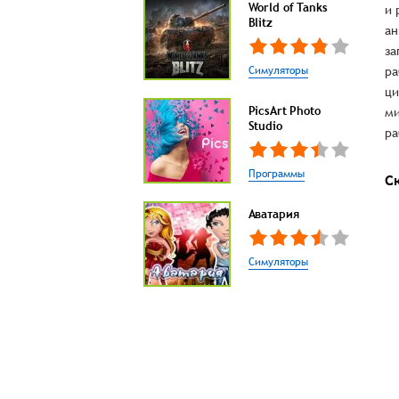
World of Tanks
и 
Blitz
ан
за
Симуляторы
ра
ци
PicsArt Photo
ми
Studio
ра
Программы
С
Аватария
Симуляторы