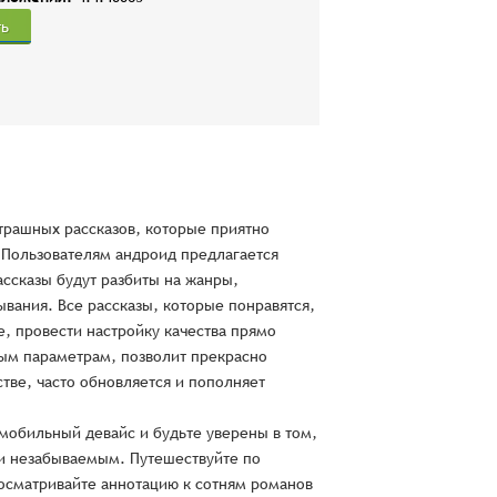
ть
трашных рассказов, которые приятно
 Пользователям андроид предлагается
ассказы будут разбиты на жанры,
вания. Все рассказы, которые понравятся,
е, провести настройку качества прямо
ным параметрам, позволит прекрасно
тве, часто обновляется и пополняет
мобильный девайс и будьте уверены в том,
и незабываемым. Путешествуйте по
росматривайте аннотацию к сотням романов