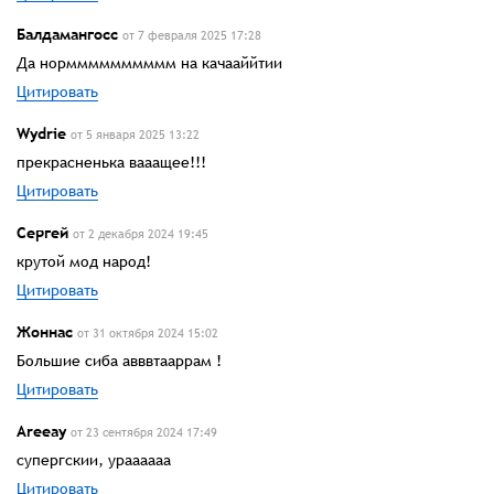
Балдамангосс
от 7 февраля 2025 17:28
Да нормммммммммм на качааййтии
Цитировать
Wydrie
от 5 января 2025 13:22
прекрасненька вааащее!!!
Цитировать
Сергей
от 2 декабря 2024 19:45
крутой мод народ!
Цитировать
Жоннас
от 31 октября 2024 15:02
Большие сиба авввтааррам !
Цитировать
Areeay
от 23 сентября 2024 17:49
супергскии, ураааааа
Цитировать