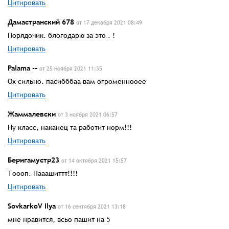
Цитировать
Дамастранский 678
от 17 декабря 2021 08:49
Порядочик. блогодарю за это . !
Цитировать
Palama --
от 25 ноября 2021 11:35
Ох сильно. пасибббаа вам огроменнооее
Цитировать
Жаммалевски
от 3 ноября 2021 06:57
Ну класс, наканец та работит норм!!!
Цитировать
Беригамустр23
от 14 октября 2021 15:57
Тоооп. Пааашиттт!!!!
Цитировать
SovkarkoV Ilya
от 16 сентября 2021 13:18
мне нравится, всьо пашит на 5