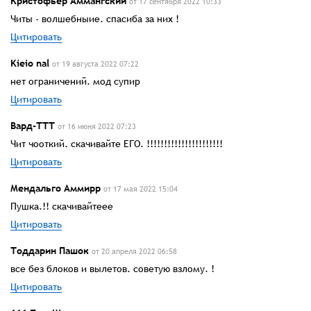
Кристофьер Аммангский
от 17 сентября 2022 10:33
Читы - волшебныие. спасиба за них !
Цитировать
Kieio nal
от 19 августа 2022 07:22
нет ограничений. мод супир
Цитировать
Вард-ТТТ
от 16 июня 2022 07:23
Чит чооткий. скачивайте ЕГО. !!!!!!!!!!!!!!!!!!!!!!
Цитировать
Мендальго Аммирр
от 17 мая 2022 15:04
Пушка.!! скачивайтеее
Цитировать
Тоддарин Пашок
от 20 апреля 2022 06:58
все без блоков и вылетов. советую взлому. !
Цитировать