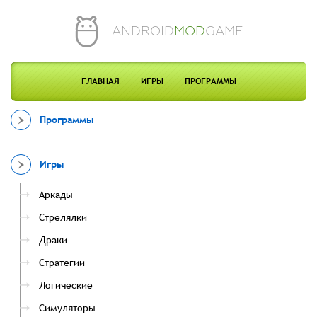
ANDROID
MOD
GAME
ГЛАВНАЯ
ИГРЫ
ПРОГРАММЫ
Программы
Игры
Аркады
Стрелялки
Драки
Стратегии
Логические
Симуляторы