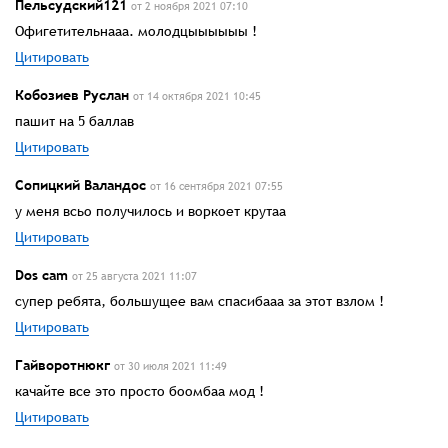
Пельсудский121
от 2 ноября 2021 07:10
Офигетительнааа. молодцыыыыыы !
Цитировать
Кобозиев Руслан
от 14 октября 2021 10:45
пашит на 5 баллав
Цитировать
Сопицкий Валандос
от 16 сентября 2021 07:55
у меня всьо получилось и воркоет крутаа
Цитировать
Dos cam
от 25 августа 2021 11:07
супер ребята, большущее вам спасибааа за этот взлом !
Цитировать
Гайворотнюкг
от 30 июля 2021 11:49
качайте все это просто боомбаа мод !
Цитировать