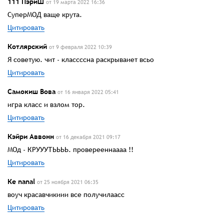
111 ПэриШ
от 19 марта 2022 16:36
СуперМОД ваще крута.
Цитировать
Котлярский
от 9 февраля 2022 10:39
Я советую. чит - классссна раскрываиет всьо
Цитировать
Самокиш Вова
от 16 января 2022 05:41
игра класс и взлом тор.
Цитировать
Кэйри Аввонн
от 16 декабря 2021 09:17
МОд - КРУУУТЬЬЬЬ. проверееннаааа !!
Цитировать
Ке nanal
от 25 ноября 2021 06:35
воуч красавчикиии все получилаасс
Цитировать