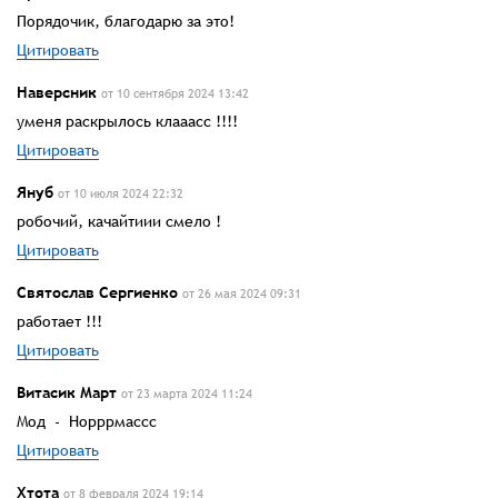
Порядочик, благодарю за это!
Цитировать
Наверсник
от 10 сентября 2024 13:42
уменя раскрылось клааасс !!!!
Цитировать
Януб
от 10 июля 2024 22:32
робочий, качайтиии смело !
Цитировать
Святослав Сергиенко
от 26 мая 2024 09:31
работает !!!
Цитировать
Витасик Март
от 23 марта 2024 11:24
Мод - Норррмассс
Цитировать
Хтота
от 8 февраля 2024 19:14