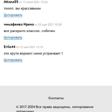
Mitana55
от 13 июля 2021 13:24
тоооп. вы крассавыыы
Цитировать
чимафеива Ирена
от 25 мая 2021 10:28
все раскрыто классно. сибочки
Цитировать
Erilo44
от 12 мая 2021 12:19
это крута воркаит меня устраивает !
Цитировать
Контакты
© 2017-2024 Все права защищены, копирование
запрещено.