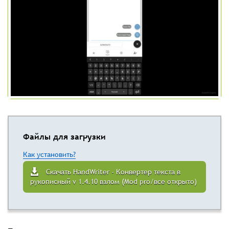
Файлы для загрузки
Как установить?
Скачать HandWriter - Конвертер текста в
рукописный v 1.4.10 взлом (Mod pro/все открыто)