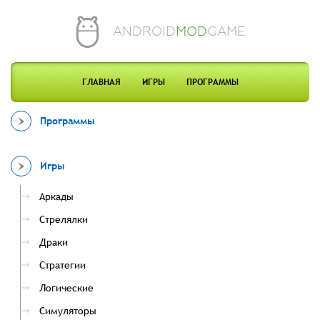
ANDROID
MOD
GAME
ГЛАВНАЯ
ИГРЫ
ПРОГРАММЫ
Программы
Игры
Аркады
Стрелялки
Драки
Стратегии
Логические
Симуляторы