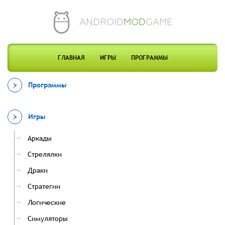
ANDROID
MOD
GAME
ГЛАВНАЯ
ИГРЫ
ПРОГРАММЫ
Программы
Игры
Аркады
Стрелялки
Драки
Стратегии
Логические
Симуляторы