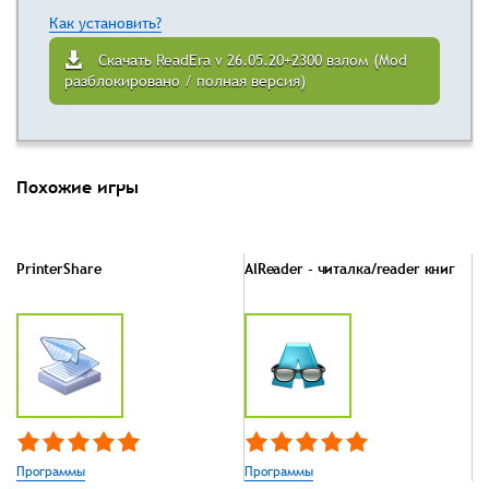
Как установить?
Скачать ReadEra v 26.05.20+2300 взлом (Mod
разблокировано / полная версия)
Похожие игры
PrinterShare
AlReader - читалка/reader книг
Программы
Программы