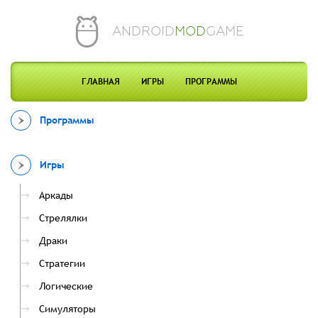
ANDROID
MOD
GAME
ГЛАВНАЯ
ИГРЫ
ПРОГРАММЫ
Программы
Игры
Аркады
Стрелялки
Драки
Стратегии
Логические
Симуляторы