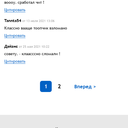
воооу. сработал чит !
Цитировать
Tannta54
от 13 июля 2021 13:06
Классно вааще тоопчик взломано
Цитировать
Дэйзис
от 25 мая 2021 10:22
совету. - клаасссно сломали !
Цитировать
1
2
Вперед >