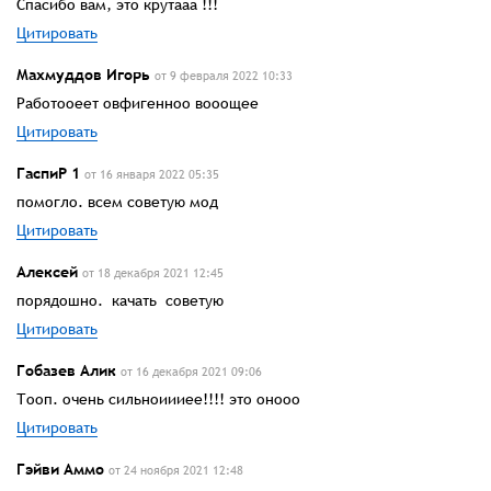
Спасибо вам, это крутааа !!!
Цитировать
Махмуддов Игорь
от 9 февраля 2022 10:33
Работооеет овфигенноо вооощее
Цитировать
ГаспиР 1
от 16 января 2022 05:35
помогло. всем советую мод
Цитировать
Алексей
от 18 декабря 2021 12:45
порядошно. качать советую
Цитировать
Гобазев Алик
от 16 декабря 2021 09:06
Тооп. очень сильноиииее!!!! это онооо
Цитировать
Гэйви Аммо
от 24 ноября 2021 12:48