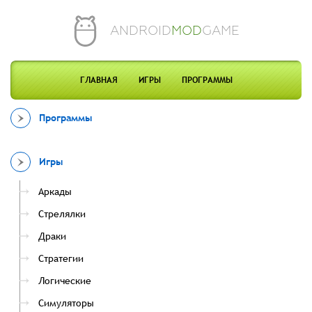
ANDROID
MOD
GAME
ГЛАВНАЯ
ИГРЫ
ПРОГРАММЫ
Программы
Игры
Аркады
Стрелялки
Драки
Стратегии
Логические
Симуляторы