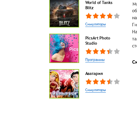
World of Tanks
за
Blitz
об
на
Симуляторы
Ги
На
PicsArt Photo
та
Studio
ст
Программы
С
Аватария
Симуляторы