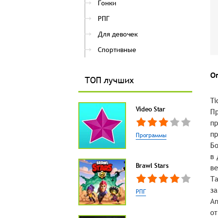
Гонки
РПГ
Для девочек
Спортивные
О
ТОП лучших
Ti
Video Star
Пр
пр
пр
Программы
Бо
в 
Brawl Stars
ве
Та
за
РПГ
An
от