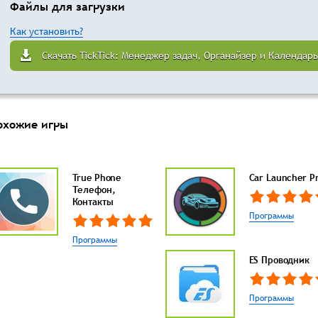
Файлы для загрузки
Как установить?
Скачать TickTick: Менеджер задач, Органайзер и Календарь
охожие игры
True Phone
Car Launcher P
Телефон,
Контакты
Программы
Программы
ES Проводник
Программы