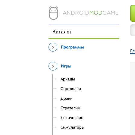
ANDROID
MOD
GAME
Каталог
Программы
Гл
Игры
Аркады
Стрелялки
Драки
Стратегии
Логические
Симуляторы