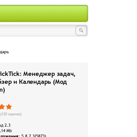
ндарь
ickTick: Менеджер задач,
йзер и Календарь (Мод
m)
(
120
оценок)
д 2.3
,14 Mb
иложения:
5.8.7.3(5873)