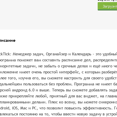
Загрузи
писание
ckTick: Менеджер задач, Органайзер и Календарь – это удобны
ограмма поможет вам составить расписание дел, распределить
иоритетные задачи, не забыть о срочных делах и ещё много ч
иложение имеет очень простой интерфейс, с которым разберё
лее того, изучив его, вы сможете настроить для своего удобс
дальнейшем пользоваться без проблем. Программа не имеет ба
рсией андроид 6.0 и выше. Теперь вы сможете добавлять зад
кже прикрепляйте любой, приятный для вас виджет, на главны
планированными делами. Плюс ко всему, вы можете синхрониз
droid, iOS, Mac и PC, что позволит повысить эффективность. 
влекаться постоянно на то, чтобы ввести новую задачу в устр