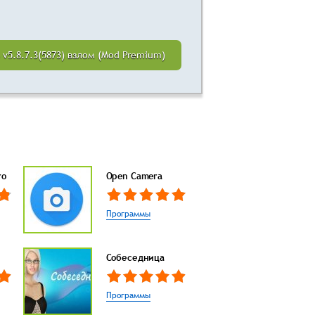
 v5.8.7.3(5873) взлом (Mod Premium)
ro
Open Camera
Программы
Собеседница
Программы