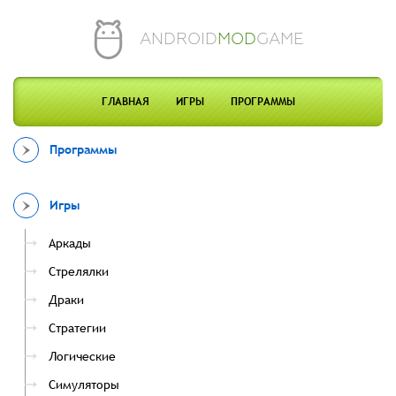
ANDROID
MOD
GAME
ГЛАВНАЯ
ИГРЫ
ПРОГРАММЫ
Программы
Игры
Аркады
Стрелялки
Драки
Стратегии
Логические
Симуляторы