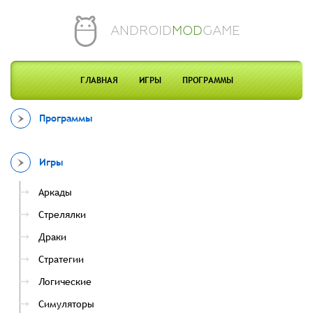
ANDROID
MOD
GAME
ГЛАВНАЯ
ИГРЫ
ПРОГРАММЫ
Программы
Игры
Аркады
Стрелялки
Драки
Стратегии
Логические
Симуляторы