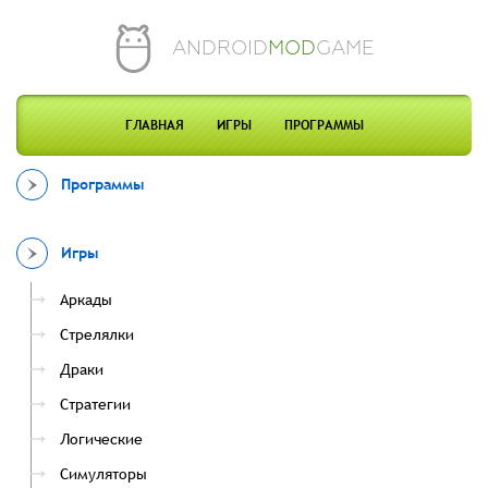
ANDROID
MOD
GAME
ГЛАВНАЯ
ИГРЫ
ПРОГРАММЫ
Программы
Игры
Аркады
Стрелялки
Драки
Стратегии
Логические
Симуляторы