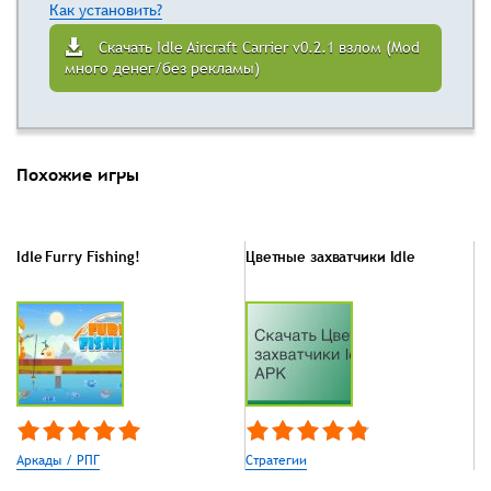
Как установить?
Скачать Idle Aircraft Carrier v0.2.1 взлом (Mod
много денег/без рекламы)
Похожие игры
Idle Furry Fishing!
Цветные захватчики Idle
Аркады / РПГ
Стратегии