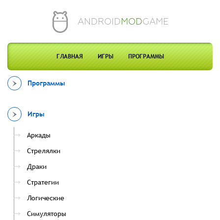
ANDROID
MOD
GAME
ГЛАВНАЯ
ИГРЫ
ПРОГРАММЫ
Программы
Игры
Аркады
Стрелялки
Драки
Стратегии
Логические
Симуляторы