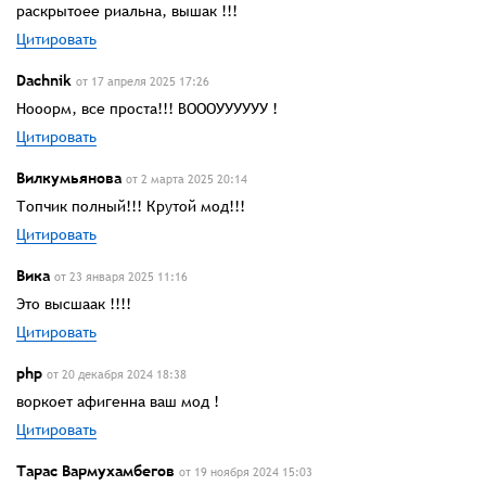
раскрытоее риальна, вышак !!!
Цитировать
Dachnik
от 17 апреля 2025 17:26
Нооорм, все проста!!! ВОООУУУУУУ !
Цитировать
Вилкумьянова
от 2 марта 2025 20:14
Топчик полный!!! Крутой мод!!!
Цитировать
Вика
от 23 января 2025 11:16
Это высшаак !!!!
Цитировать
php
от 20 декабря 2024 18:38
воркоет афигенна ваш мод !
Цитировать
Тарас Вармухамбегов
от 19 ноября 2024 15:03