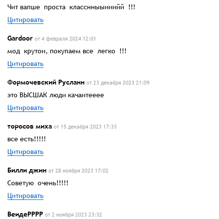
Чит вапше проста класснныыииийй !!!
Цитировать
Gardoor
от 4 февраля 2024 12:01
мод крутои, покупаем все легко !!!
Цитировать
Формочевский Русланн
от 23 декабря 2023 21:09
это ВЫСШАК люди качаитееее
Цитировать
торосов миха
от 15 декабря 2023 17:33
все есть!!!!!
Цитировать
Билли джин
от 28 ноября 2023 17:02
Советую очень!!!!!
Цитировать
ВеидеРРРР
от 2 ноября 2023 23:32