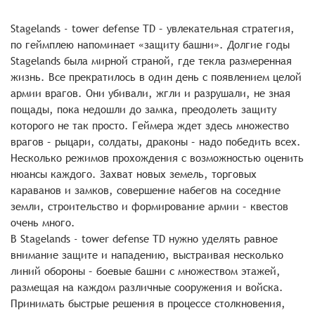
Stagelands - tower defense TD – увлекательная стратегия,
по геймплею напоминает «защиту башни». Долгие годы
Stagelands была мирной страной, где текла размеренная
жизнь. Все прекратилось в один день с появлением целой
армии врагов. Они убивали, жгли и разрушали, не зная
пощады, пока недошли до замка, преодолеть защиту
которого не так просто. Геймера ждет здесь множество
врагов – рыцари, солдаты, драконы – надо победить всех.
Несколько режимов прохождения с возможностью оценить
нюансы каждого. Захват новых земель, торговых
караванов и замков, совершение набегов на соседние
земли, строительство и формирование армии – квестов
очень много.
В Stagelands - tower defense TD нужно уделять равное
внимание защите и нападению, выстраивая несколько
линий обороны – боевые башни с множеством этажей,
размещая на каждом различные сооружения и войска.
Принимать быстрые решения в процессе столкновения,