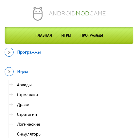
ANDROID
MOD
GAME
ГЛАВНАЯ
ИГРЫ
ПРОГРАММЫ
Программы
Игры
Аркады
Стрелялки
Драки
Стратегии
Логические
Симуляторы