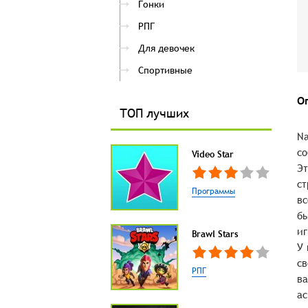
Гонки
РПГ
Для девочек
Спортивные
О
ТОП лучших
Na
со
Video Star
Эт
ст
Программы
вс
бы
иг
Brawl Stars
У 
св
РПГ
ва
ас