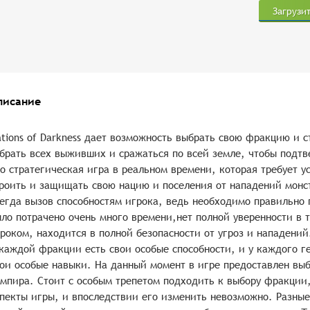
Загрузи
писание
tions of Darkness дает возможность выбрать свою фракцию и 
брать всех выживших и сражаться по всей земле, чтобы подтве
о стратегическая игра в реальном времени, которая требует у
роить и защищать свою нацию и поселения от нападений монст
егда вызов способностям игрока, ведь необходимо правильно 
ло потрачено очень много времени,нет полной уверенности в т
роком, находится в полной безопасности от угроз и нападений
каждой фракции есть свои особые способности, и у каждого г
ои особые навыки. На данный момент в игре предоставлен выб
мпира. Стоит с особым трепетом подходить к выбору фракции,
пекты игры, и впоследствии его изменить невозможно. Разны