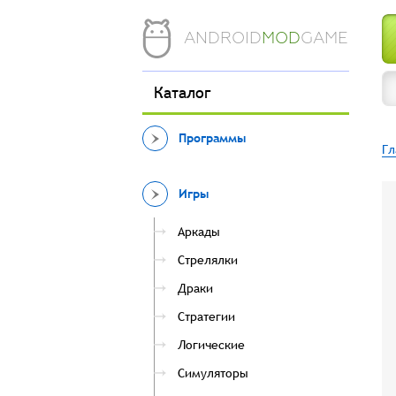
ANDROID
MOD
GAME
Каталог
Программы
Гл
Игры
Аркады
Стрелялки
Драки
Стратегии
Логические
Симуляторы