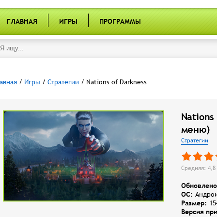
ГЛАВНАЯ
ИГРЫ
ПРОГРАММЫ
авная
/
Игры
/
Стратегии
/ Nations of Darkness
Nations
меню)
Стратегии
Средняя: 4,8 
Обновлено
OC:
Андрои
Размер:
15
Версия пр