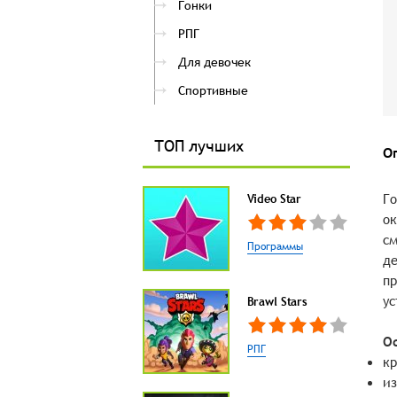
Гонки
РПГ
Для девочек
Спортивные
ТОП лучших
О
Го
Video Star
ок
см
Программы
де
пр
ус
Brawl Stars
О
РПГ
кр
из