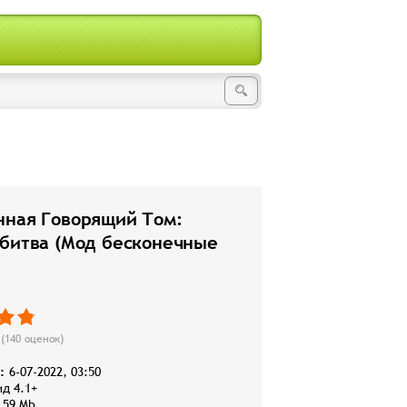
нная Говорящий Том:
 битва (Мод бесконечные
)
(
140
оценок)
:
6-07-2022, 03:50
д 4.1+
,59 Mb