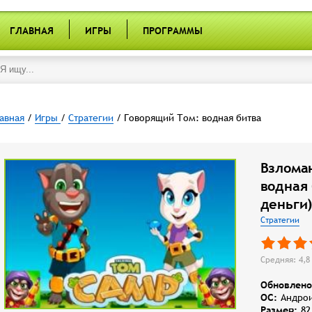
ГЛАВНАЯ
ИГРЫ
ПРОГРАММЫ
авная
/
Игры
/
Стратегии
/ Говорящий Том: водная битва
Взлома
водная
деньги
Стратегии
Средняя: 4,8 
Обновлено
OC:
Андрои
Размер:
82