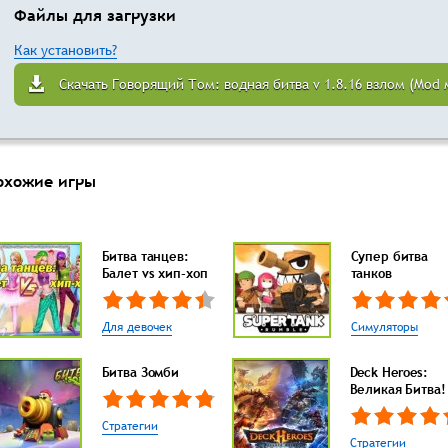
Файлы для загрузки
Как установить?
Скачать Говорящий Том: водная битва v 1.8.16 взлом (Mod 
охожие игры
Битва танцев:
Супер битва
Балет vs хип-хоп
танков
Для девочек
Симуляторы
Битва Зомби
Deck Heroes:
Великая Битва!
Стратегии
Стратегии