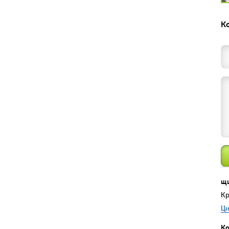
К
щ
Кр
Ци
Ко