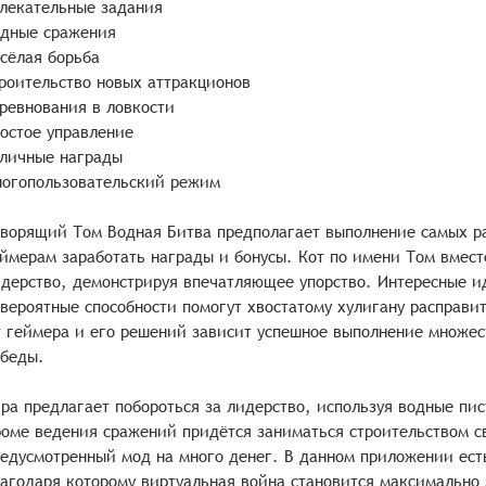
лекательные задания
дные сражения
сёлая борьба
роительство новых аттракционов
ревнования в ловкости
остое управление
личные награды
огопользовательский режим
ворящий Том Водная Битва предполагает выполнение самых ра
ймерам заработать награды и бонусы. Кот по имени Том вмест
дерство, демонстрируя впечатляющее упорство. Интересные и
вероятные способности помогут хвостатому хулигану расправит
 геймера и его решений зависит успешное выполнение множес
беды.
ра предлагает побороться за лидерство, используя водные пи
оме ведения сражений придётся заниматься строительством с
едусмотренный мод на много денег. В данном приложении ест
агодаря которому виртуальная война становится максимально