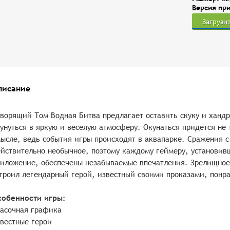
Версия пр
Загрузи
писание
ворящий Том Водная Битва предлагает оставить скуку и хандр
унуться в яркую и весёлую атмосферу. Окунаться придётся не 
ысле, ведь события игры происходят в аквапарке. Сражения с
йствительно необычное, поэтому каждому геймеру, установив
иложение, обеспечены незабываемые впечатления. Зрелищное 
троил легендарный герой, известный своими проказами, понра
собенности игры:
асочная графика
вестные герои