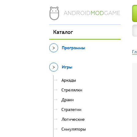
ANDROID
MOD
GAME
Каталог
Программы
Гл
Игры
Аркады
Стрелялки
Драки
Стратегии
Логические
Симуляторы