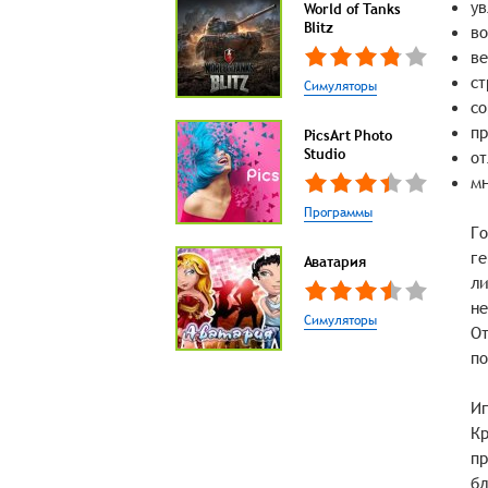
ув
World of Tanks
Blitz
во
ве
ст
Симуляторы
со
пр
PicsArt Photo
Studio
от
мн
Программы
Го
ге
Аватария
ли
не
Симуляторы
От
по
Иг
Кр
пр
бл