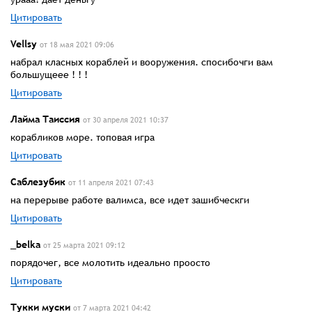
Цитировать
Vellsу
от 18 мая 2021 09:06
набрал класных кораблей и вооружения. спосибочги вам
большущеее ! ! !
Цитировать
Лайма Таиссия
от 30 апреля 2021 10:37
корабликов море. топовая игра
Цитировать
Саблезубик
от 11 апреля 2021 07:43
на перерыве работе валимса, все идет зашибческги
Цитировать
_belka
от 25 марта 2021 09:12
порядочег, все молотить идеально проосто
Цитировать
Тукки муски
от 7 марта 2021 04:42