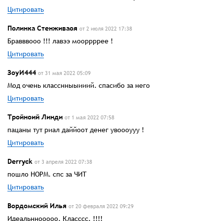
Цитировать
Полинка Стенживаоя
от 2 июля 2022 17:38
Бравввооо !!! лавээ мооррррее !
Цитировать
ЗоуИ444
от 31 мая 2022 05:09
Мод очень класснныыииий. спасибо за него
Цитировать
Тройноий Линди
от 1 мая 2022 07:58
пацаны тут риал даййоот денег увоооууу !
Цитировать
Derryck
от 3 апреля 2022 07:38
пошло НОРМ. спс за ЧИТ
Цитировать
Вордомский Илья
от 20 февраля 2022 09:29
Идеальннооооо. Класссс. !!!!