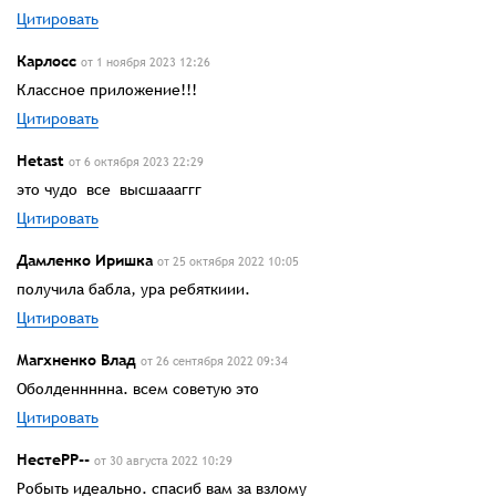
Цитировать
Карлосс
от 1 ноября 2023 12:26
Классное приложение!!!
Цитировать
Hetast
от 6 октября 2023 22:29
это чудо все высшаааггг
Цитировать
Дамленко Иришка
от 25 октября 2022 10:05
получила бабла, ура ребяткиии.
Цитировать
Магхненко Влад
от 26 сентября 2022 09:34
Оболденнннна. всем советую это
Цитировать
НестеРР--
от 30 августа 2022 10:29
Робыть идеально. спасиб вам за взлому