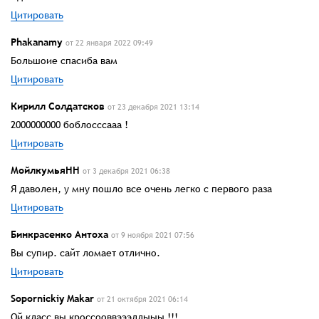
Цитировать
Phakanamу
от 22 января 2022 09:49
Большоие спасиба вам
Цитировать
Кирилл Солдатсков
от 23 декабря 2021 13:14
2000000000 боблосссааа !
Цитировать
МойлкумьяНН
от 3 декабря 2021 06:38
Я даволен, у мну пошло все очень легко с первого раза
Цитировать
Бинкрасенко Антоха
от 9 ноября 2021 07:56
Вы супир. сайт ломает отлично.
Цитировать
Sopornickiy Makar
от 21 октября 2021 06:14
Ой класс вы кроссооввэээллыыы !!!