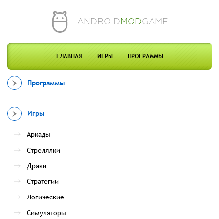
ANDROID
MOD
GAME
ГЛАВНАЯ
ИГРЫ
ПРОГРАММЫ
Программы
Игры
Аркады
Стрелялки
Драки
Стратегии
Логические
Симуляторы