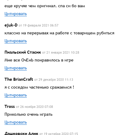
еще кручяе чем оригинал. спа си бо вам
Цитировать
ejuk-D
от 19 февраля 2021 06:57
классно на перерывах на работе с товарищем рубиться
Цитировать
Пиальский Стасик
от 21 января 2021 10:28
Мне все ОчЕнЬ понравилось в игре
Цитировать
The BrianCraft
от 29 декабря 2020 11:13
я с соседом частенько сражаемся !
Цитировать
Tross
от 26 ноября 2020 07:08
Прикольно очень играть
Цитировать
Дашковски Алик
от 19 октября 2020 07:15