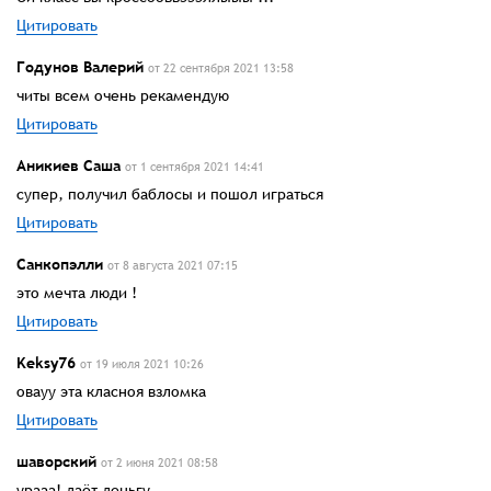
Цитировать
Годунов Валерий
от 22 сентября 2021 13:58
читы всем очень рекамендую
Цитировать
Аникиев Саша
от 1 сентября 2021 14:41
супер, получил баблосы и пошол играться
Цитировать
Санкопэлли
от 8 августа 2021 07:15
это мечта люди !
Цитировать
Keksy76
от 19 июля 2021 10:26
овауу эта класноя взломка
Цитировать
шаворский
от 2 июня 2021 08:58
урааа! даёт деньгу