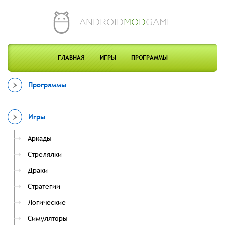
ANDROID
MOD
GAME
ГЛАВНАЯ
ИГРЫ
ПРОГРАММЫ
Программы
Игры
Аркады
Стрелялки
Драки
Стратегии
Логические
Симуляторы