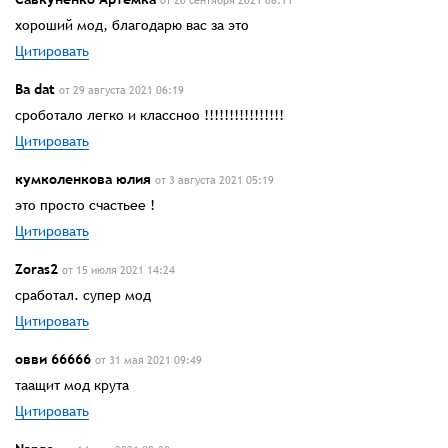
хороший мод, благодарю вас за это
Цитировать
Ba dat
от 29 августа 2021 06:19
сроботало легко и классноо !!!!!!!!!!!!!!!!
Цитировать
кумколенкова юлия
от 3 августа 2021 05:19
это просто счастьее !
Цитировать
Zoras2
от 15 июля 2021 14:24
сработал. супер мод
Цитировать
овви 66666
от 31 мая 2021 09:49
таащит мод крута
Цитировать