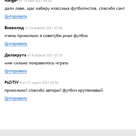
Nange-
от 14 мая 2021 08:30
дали лаве, щас наберу классных футболистов. спасибо саит
Цитировать
Всеволод
от 26 апреля 2021 07:06
очень прикольно я советубю риал футбик
Цитировать
Делакрута
от 8 апреля 2021 07:35
мне сильно понравилось играть
Цитировать
PaZiTiV -
от 21 марта 2021 04:56
прикольно! спасибо авторы! футбич крутяковвый
Цитировать