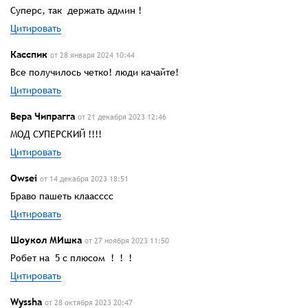
Суперс, так держать админ !
Цитировать
Касспик
от 28 января 2024 10:44
Все получилось четко! люди качайте!
Цитировать
Вера Чипрагга
от 21 декабря 2023 12:46
МОД СУПЕРСКИЙ !!!!
Цитировать
Owsei
от 14 декабря 2023 18:51
Браво пашеть клаасссс
Цитировать
Шоукол МИшка
от 27 ноября 2023 11:50
Робет на 5 с плюсом ! ! !
Цитировать
Wyssha
от 28 октября 2023 20:47