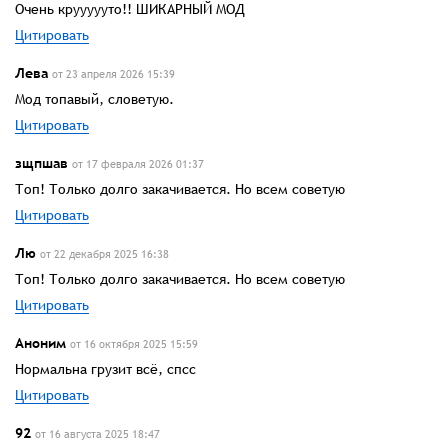
Очень круууууто!! ШИКАРНЫЙ МОД
Цитировать
Лева
от 23 апреля 2026 15:39
Мод топавый, словетую.
Цитировать
зщпшав
от 17 февраля 2026 01:37
Топ! Только долго закачивается. Но всем советую
Цитировать
Лю
от 22 декабря 2025 16:38
Топ! Только долго закачивается. Но всем советую
Цитировать
Аноним
от 16 октября 2025 15:59
Нормальна грузит всё, спсс
Цитировать
92
от 16 августа 2025 18:47