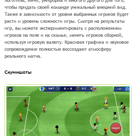
логотипы, мячи, униформа и многого другого для того,
чтобы придать своей команде уникальный внешний вид.
Также в зависимости от уровня выбранных игроков будет
расти и уровень сложности игры. Смотря на результаты
игр, вы можете экспериментировать с расположением
игроков на поле и на скамье, менять игроков сборной,
используя игровую валюту. Красивая графика и звуковое
сопровождение полностью воссоздают атмосферу
реального матча.
Скриншоты