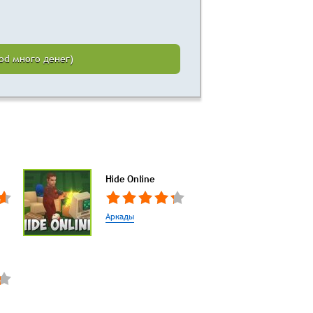
od много денег)
Hide Online
Аркады