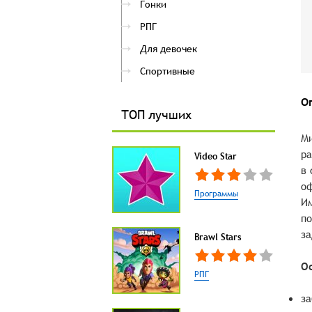
Гонки
РПГ
Для девочек
Спортивные
О
ТОП лучших
Ми
ра
Video Star
в 
оф
Программы
Им
по
за
Brawl Stars
О
РПГ
за