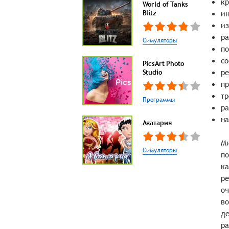
кр
World of Tanks
Blitz
ин
из
ра
Симуляторы
по
со
PicsArt Photo
ре
Studio
пр
тр
Программы
ра
на
Аватария
Ми
Симуляторы
по
ка
ре
оч
во
де
ра