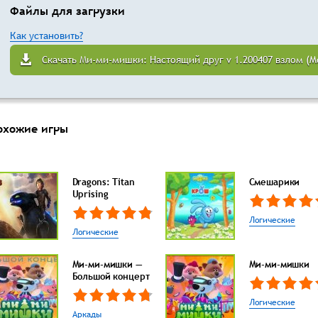
Файлы для загрузки
Как установить?
Скачать Ми-ми-мишки: Настоящий друг v 1.200407 взлом (M
охожие игры
Dragons: Titan
Смешарики
Uprising
Логические
Логические
Ми-ми-мишки —
Ми-ми-мишки
Большой концерт
Логические
Аркады