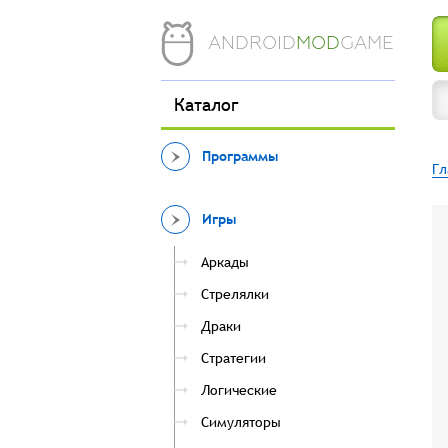
ANDROID
MOD
GAME
Каталог
Программы
Гл
Игры
Аркады
Стрелялки
Драки
Стратегии
Логические
Симуляторы