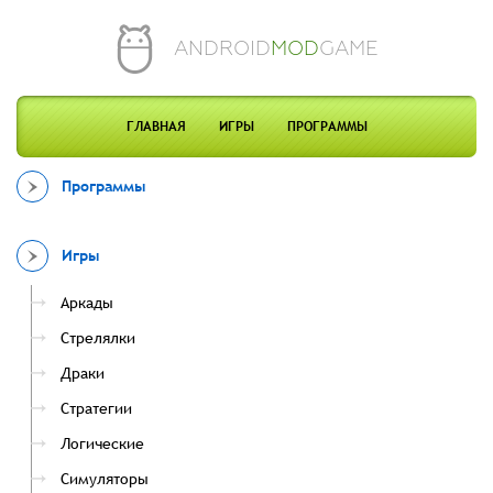
ANDROID
MOD
GAME
ГЛАВНАЯ
ИГРЫ
ПРОГРАММЫ
Программы
Игры
Аркады
Стрелялки
Драки
Стратегии
Логические
Симуляторы