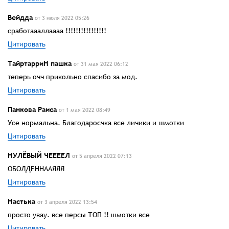
Вейдда
от 3 июля 2022 05:26
сработаааллаааа !!!!!!!!!!!!!!!!
Цитировать
ТайртарриН пашка
от 31 мая 2022 06:12
теперь очч прикольно спасибо за мод.
Цитировать
Панкова Раиса
от 1 мая 2022 08:49
Усе нормальна. Благодаросчка все личики и шмотки
Цитировать
НУЛЁВЫЙ ЧЕЕЕЕЛ
от 5 апреля 2022 07:13
ОБОЛДЕННААЯЯЯ
Цитировать
Настька
от 3 апреля 2022 13:54
просто увау. все персы ТОП !! шмотки все
Цитировать