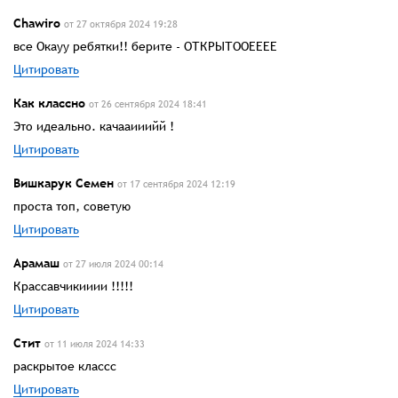
Chawiro
от 27 октября 2024 19:28
все Окауу ребятки!! берите - ОТКРЫТООЕЕЕЕ
Цитировать
Как классно
от 26 сентября 2024 18:41
Это идеально. качааииийй !
Цитировать
Вишкарук Семен
от 17 сентября 2024 12:19
проста топ, советую
Цитировать
Арамаш
от 27 июля 2024 00:14
Крассавчикииии !!!!!
Цитировать
Стит
от 11 июля 2024 14:33
раскрытое классс
Цитировать