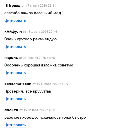
НПгршщ
от 17 марта 2026 22:11
спасибо вам за класныий мод !
Цитировать
кАйфули
от 15 марта 2026 22:46
Очень крутооо рекамендую
Цитировать
парень
от 23 января 2026 14:28
Оооочень хорошая взломка советую
Цитировать
вэпхапш-вхзп
от 15 января 2026 14:59
Проверил, все круууттьь
Цитировать
лолкек
от 15 ноября 2025 14:30
работает хорошо, искачалось тоже быстро
Цитировать