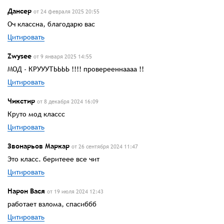
Дансер
от 24 февраля 2025 20:55
Оч классна, благодарю вас
Цитировать
Zwysee
от 9 января 2025 14:55
МОД - КРУУУТЬЬЬЬ !!!! проверееннаааа !!
Цитировать
Чикстир
от 8 декабря 2024 16:09
Круто мод классс
Цитировать
Звонарьов Маркар
от 26 сентября 2024 11:47
Это класс. беритеее все чит
Цитировать
Нарон Вася
от 19 июля 2024 12:43
работает взлома, спасиббб
Цитировать