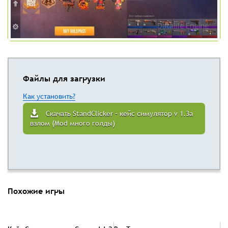
Файлы для загрузки
Как установить?
Скачать StandClicker – кейс симулятор v 1.3a
взлом (Mod много голды)
Похожие игры