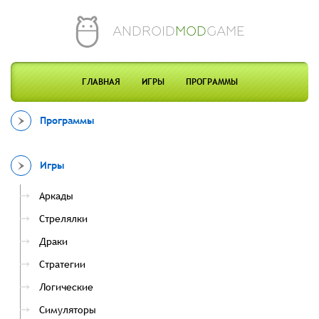
ANDROID
MOD
GAME
ГЛАВНАЯ
ИГРЫ
ПРОГРАММЫ
Программы
Игры
Аркады
Стрелялки
Драки
Стратегии
Логические
Симуляторы