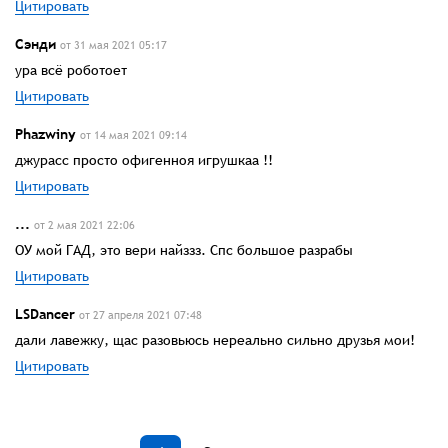
Цитировать
Сэнди
от 31 мая 2021 05:17
ура всё роботоет
Цитировать
Phazwinу
от 14 мая 2021 09:14
джурасс просто офигенноя игрушкаа !!
Цитировать
...
от 2 мая 2021 22:06
ОУ мой ГАД, это вери найззз. Спс большое разрабы
Цитировать
LSDancer
от 27 апреля 2021 07:48
дали лавежку, щас разовьюсь нереально сильно друзья мои!
Цитировать