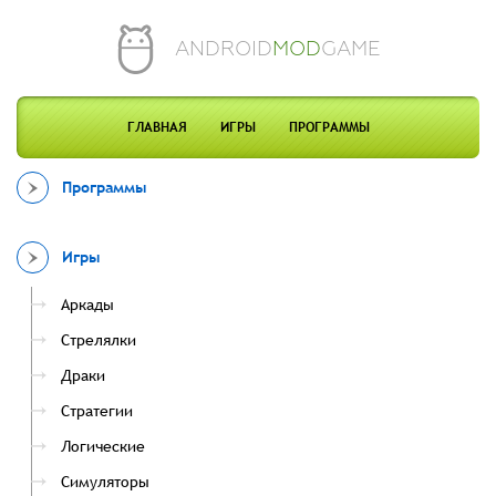
ANDROID
MOD
GAME
ГЛАВНАЯ
ИГРЫ
ПРОГРАММЫ
Программы
Игры
Аркады
Стрелялки
Драки
Стратегии
Логические
Симуляторы