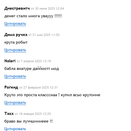
Днестревитч
от 30 июня 2025 12:04
денег стало многа уваууу !!!!!
Цитировать
Дима ручка
от 21 мая 2025 11:55
крута робыт
Цитировать
Naleri
от 7 апреля 2025 13:19
бабла внатуре даййоотт мод
Цитировать
Рогкид
от 27 февраля 2025 12:31
Круто это проста классснаа ! купил всьо крутоиие
Цитировать
Тахх
от 18 января 2025 12:20
браво вы луччшиииеее !!
Цитировать