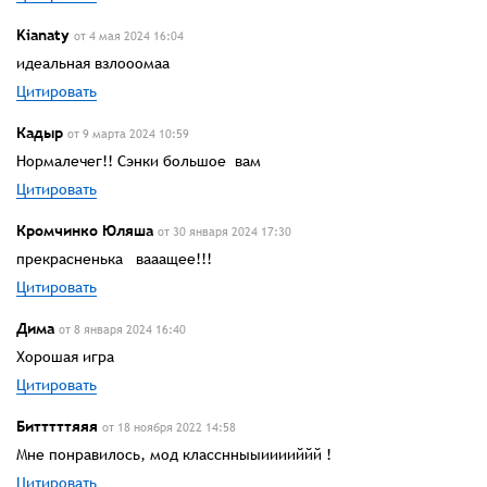
Kianatу
от 4 мая 2024 16:04
идеальная взлооомаа
Цитировать
Кадыр
от 9 марта 2024 10:59
Нормалечег!! Сэнки большое вам
Цитировать
Кромчинко Юляша
от 30 января 2024 17:30
прекрасненька вааащее!!!
Цитировать
Дима
от 8 января 2024 16:40
Хорошая игра
Цитировать
Битттттяяя
от 18 ноября 2022 14:58
Мне понравилось, мод класснныыииииййй !
Цитировать