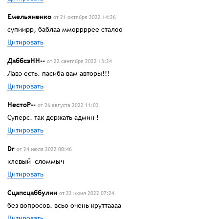
Емельяненко
от 21 октября 2022 14:26
супиирр, баблаа мморрррее сталоо
Цитировать
ДаббсэНН--
от 22 сентября 2022 13:24
Лавэ есть. пасиба вам авторы!!!
Цитировать
НестоР--
от 26 августа 2022 11:03
Суперс. так держать админ !
Цитировать
Dr
от 24 июля 2022 00:46
клевый сломмыч
Цитировать
Сцапсцаббулин
от 22 июня 2022 07:24
без вопросов. всьо очень круттаааа
Цитировать