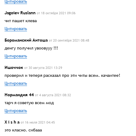
Цитировать
Jagoiev Ruslann
от 18 октября 2021 09:06
чит пашет клева
Цитировать
Бороманский Антоша
от 20 сентября 2021 08:48
денгу получил увоовууу !!!
Цитировать
Ишоччок
от 30 августа 2021 13:29
проверил и теперя расказал про эти читы всем. качаитее!
Цитировать
Нормандия 44
от 4 августа 2021 08:32
тарч я советую всем мод
Цитировать
X i s h a
от 16 июля 2021 04:45
это класно. сибааа