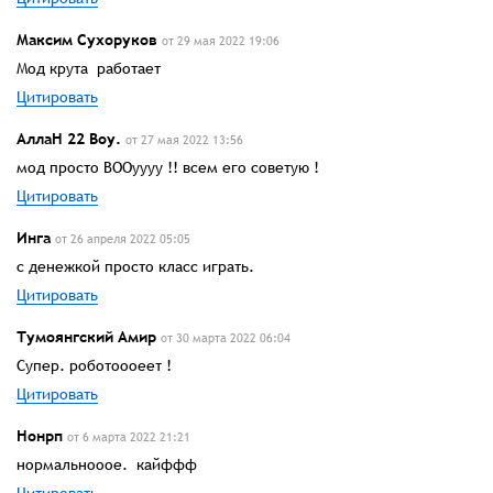
Максим Сухоруков
от 29 мая 2022 19:06
Мод крута работает
Цитировать
АллаН 22 Воу.
от 27 мая 2022 13:56
мод просто ВООуууу !! всем его советую !
Цитировать
Инга
от 26 апреля 2022 05:05
с денежкой просто класс играть.
Цитировать
Тумоянгский Амир
от 30 марта 2022 06:04
Супер. роботоооеет !
Цитировать
Нонрп
от 6 марта 2022 21:21
нормальнооое. кайффф
Цитировать