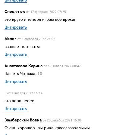
Спевач ок
от 17 февраля 2022 07:25
это круто я теперя играю все время
Цитировать
Abner
от 3 февраля 2022 21:33
ваапше топ читы
Цитировать
Анастасова Карина
от 19 января 2022 08:47
Пашеть Чоткааа. !!!
Цитировать
.
от 2 января 2022 11:14
это хорошееее
Цитировать
Замберский Вовка
от 20 декабря 2021 15:08
Очень хорошоо. вы риал крассавэээллыыы