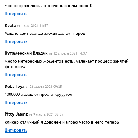
мне понравилось . это очень сиильноооо !!
Цитировать
Rvatа
от 1 мая 2021 14:57
Мощно саит всегда зломы делаит народ
Цитировать
Кутаменский Владик
от 12 апреля 2021 14:37
много интересных моментов есть, увлекает процесс занятий
фитнесом
Цитировать
DeLaHoya
от 26 марта 2021 09:25
1000000 лавешки просто крууутоо
Цитировать
Pitty Jaamz
от 9 марта 2021 08:37
кликер отличный я доволен и играю часто в него теперь
Цитировать