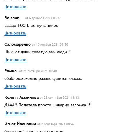
Цитировать
Re shun---
от 6 декабря 2021 08:18
вааще ТООП. вы лучшиииее
Цитировать
Саломаренко
от 10 ноября 2021 09:50
Шик. от души советую вам люди.!
Цитировать
Ромка-
от 21 октября 2021 10:40
сбаблоом можно развлекушится классс.
Цитировать
Колетт Аманнова
от 23 сентября 2021 13:13
ДААА!! Полетела просто шикарно взломка !!!
Цитировать
Игнат Иванович
от 2 сентября 2021 08:47
браавооо! денег стало многоо