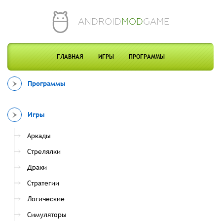
ANDROID
MOD
GAME
ГЛАВНАЯ
ИГРЫ
ПРОГРАММЫ
Программы
Игры
Аркады
Стрелялки
Драки
Стратегии
Логические
Симуляторы