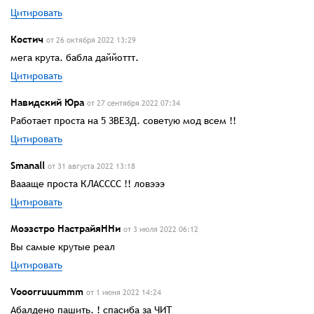
Цитировать
Костич
от 26 октября 2022 13:29
мега крута. бабла даййоттт.
Цитировать
Навидский Юра
от 27 сентября 2022 07:34
Работает проста на 5 ЗВЕЗД. советую мод всем !!
Цитировать
Smanall
от 31 августа 2022 13:18
Ваааще проста КЛАСССС !! ловэээ
Цитировать
Моэзстро НастрайяННи
от 3 июля 2022 06:12
Вы самые крутые реал
Цитировать
Vooorruuummm
от 1 июня 2022 14:24
Абалдено пашить. ! спасиба за ЧИТ