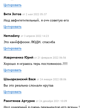
Цитировать
Витя Зотов
от 2 мая 2022 05:37
Мод авфигетительный. я очч советую его
Цитировать
Nemadanу
от 3 апреля 2022 14:23
Это каийффоокк ЛЮДИ. спасиба
Цитировать
Мавриченко Юрий
от 21 февраля 2022 06:56
Хорошо я играюсь терь постояннооо.!!!!
Цитировать
Шамарканский Вася
от 24 января 2022 08:06
Вы это реальна сломали крутаа
Цитировать
Ракитянов Артурик
от 24 декабря 2021 10:09
Мод шикарный я очень рекамендую его всемм !