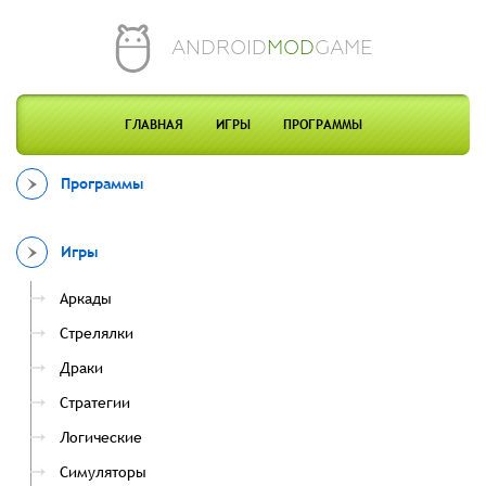
ANDROID
MOD
GAME
ГЛАВНАЯ
ИГРЫ
ПРОГРАММЫ
Программы
Игры
Аркады
Стрелялки
Драки
Стратегии
Логические
Симуляторы