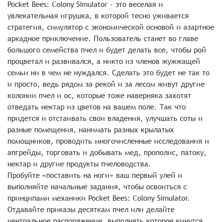
Pocket Bees: Colony Simulator - это веселая и
увлекательная игрушка, в которой тесно уживается
стратегия, симулятор с экономической основой и азартное
аркадное приключение. Пользователь станет во главе
большого семейства пчел и будет делать все, чтобы рой
процветал и развивался, а никто из членов жужжащей
семьи ни в чем не нуждался. Сделать это будет не так то
и просто, ведь рядом за рекой и за лесом живут другие
колонии пчел и ос, которые тоже наверняка захотят
отведать нектар из цветов на вашем поле. Так что
придется и отстаивать свои владения, улучшать соты и
разные помещения, нанимать разных крылатых
помощников, проводить многочисленные исследования и
апгрейды, торговать и добывать мед, прополис, патоку,
нектар и другие продукты пчеловодства.
Пробуйте «поставить на ноги» ваш первый улей и
выполняйте начальные задания, чтобы освоиться с
принципами механики Pocket Bees: Colony Simulator.
Отдавайте приказы десяткам пчел или делайте
центральное распоряжение, выполнять которое кинутся