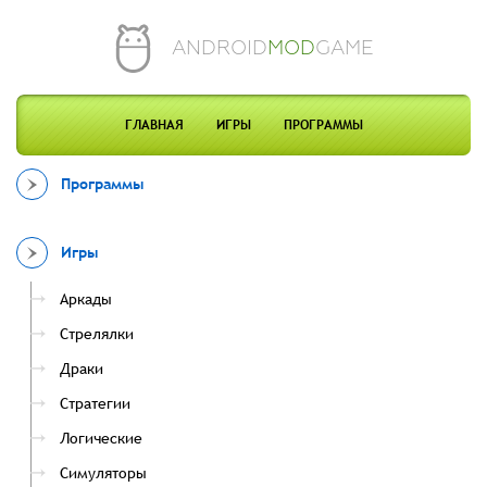
ANDROID
MOD
GAME
ГЛАВНАЯ
ИГРЫ
ПРОГРАММЫ
Программы
Игры
Аркады
Стрелялки
Драки
Стратегии
Логические
Симуляторы