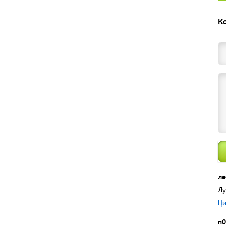
К
ле
Лу
Ци
п0