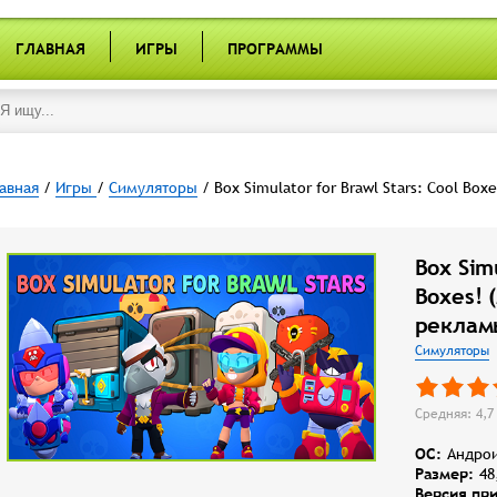
ГЛАВНАЯ
ИГРЫ
ПРОГРАММЫ
авная
/
Игры
/
Симуляторы
/ Box Simulator for Brawl Stars: Cool Boxe
Box Simu
Boxes! 
реклам
Симуляторы
Средняя: 4,7 
OC:
Андрои
Размер:
48
Версия пр