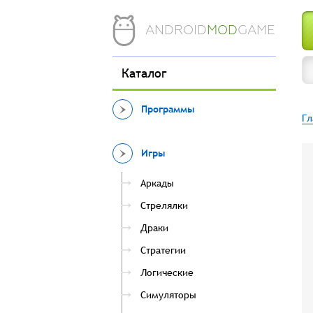
ANDROID
MOD
GAME
Каталог
Программы
Гл
Игры
Аркады
Стрелялки
Драки
Стратегии
Логические
Симуляторы