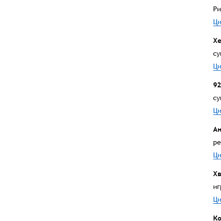
Ри
Ци
Х
су
Ци
92
су
Ци
А
ре
Ци
Хв
иг
Ци
Ко