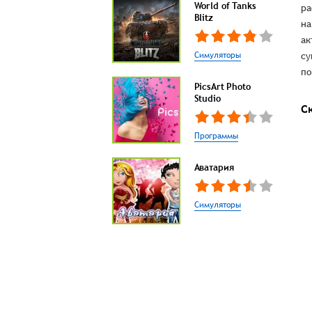
World of Tanks
ра
Blitz
на
ак
Симуляторы
су
по
PicsArt Photo
Studio
С
Программы
Аватария
Симуляторы