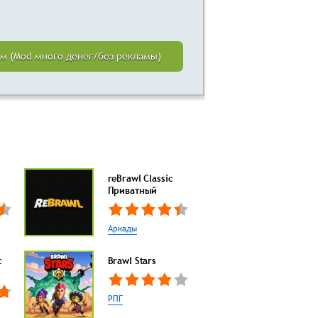
злом (Mod много денег/без рекламы)
reBrawl Classic
Приватный
Аркады
с
Brawl Stars
РПГ