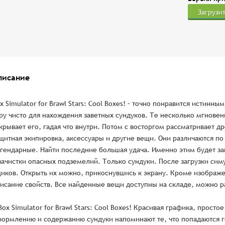
Загрузи
писание
x Simulator for Brawl Stars: Cool Boxes! – точно понравится истинны
ру чисто для нахождения заветных сундуков. Те несколько мгновен
крывает его, гадая что внутри. Потом с восторгом рассматривает д
щитная экипировка, аксессуары и другие вещи. Они различаются по
гендарные. Найти последние большая удача. Именно этим будет за
зачистки опасных подземелий. Только сундуки. После загрузки сим
иков. Открыть их можно, прикоснувшись к экрану. Кроме изображе
исание свойств. Все найденные вещи доступны на складе, можно р
Box Simulator for Brawl Stars: Cool Boxes! Красивая графика, прос
ормлению и содержанию сундуки напоминают те, что попадаются ге