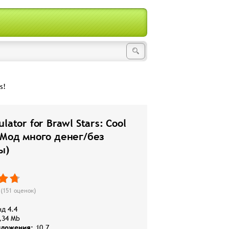
s!
lator for Brawl Stars: Cool
(Мод много денег/без
ы)
(
151
оценок)
д 4.4
,34 Mb
иложения:
10.7