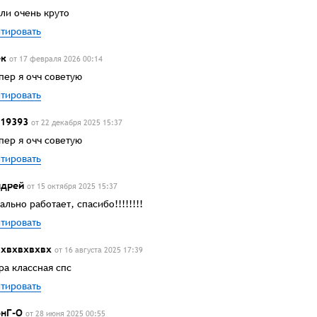
ли очень круто
тировать
ек
от 17 февраля 2026 00:14
пер я очч советую
тировать
19393
от 22 декабря 2025 15:37
пер я очч советую
тировать
ндрей
от 15 октября 2025 15:37
ально работает, спасибо!!!!!!!!
тировать
хвхвхвхвх
от 16 августа 2025 17:39
ра классная спс
тировать
нГ-О
от 28 июня 2025 00:55