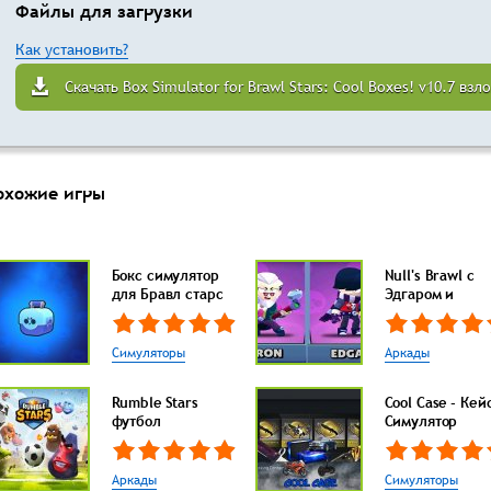
Файлы для загрузки
Как установить?
Скачать Box Simulator for Brawl Stars: Cool Boxes! v10.7 в
охожие игры
Бокс симулятор
Null's Brawl с
для Бравл старс
Эдгаром и
Симуляторы
Аркады
Rumble Stars
Cool Case - Кей
футбол
Симулятор
Аркады
Симуляторы