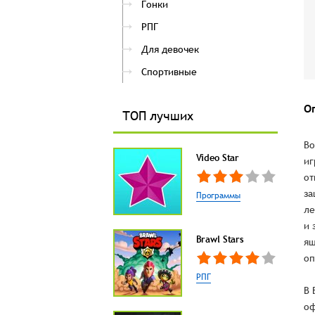
Гонки
РПГ
Для девочек
Спортивные
О
ТОП лучших
Bo
Video Star
иг
от
за
Программы
ле
и 
Brawl Stars
ящ
оп
РПГ
В 
оф