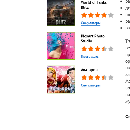
ра
World of Tanks
Blitz
до
пл
ра
Симуляторы
ра
PicsArt Photo
Tr
Studio
ре
пр
Программы
ор
на
Аватария
за
Мо
Симуляторы
во
по
м
С