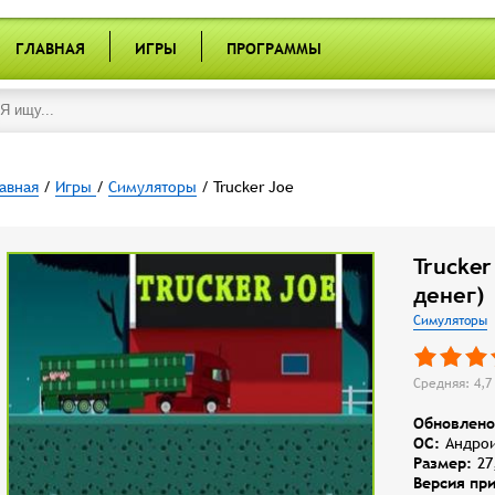
ГЛАВНАЯ
ИГРЫ
ПРОГРАММЫ
авная
/
Игры
/
Симуляторы
/ Trucker Joe
Trucker
денег)
Симуляторы
Средняя: 4,7 
Обновлено
OC:
Андрои
Размер:
27
Версия пр