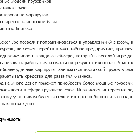
зные модели грузовиков
ставка грузов
анирование маршрутов
сширение клиентской базы
звитие бизнеса
ucker Joe позволит попрактиковаться в управлении бизнесом,
сурсов, но может перейти в масштабное предприятие, принося
едприимчивости каждого геймера, который в весёлой игре д
ганизовать работу с максимальной результативностью. Участн
иболее удачные маршруты, заниматься доставкой грузов в раз
рабатывать средства для развития бизнеса.
д на много денег поможет приобрести более мощные грузовик
зможности в сфере грузоперевозок. Игра имеет интересные з
этому участникам будет весело и интересно бороться за созда
ультяшным Джои.
криншоты