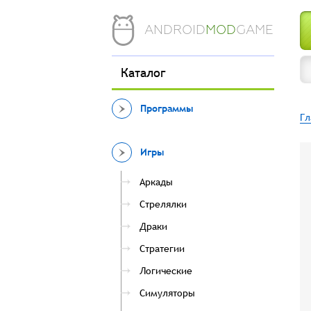
ANDROID
MOD
GAME
Каталог
Программы
Гл
Игры
Аркады
Стрелялки
Драки
Стратегии
Логические
Симуляторы