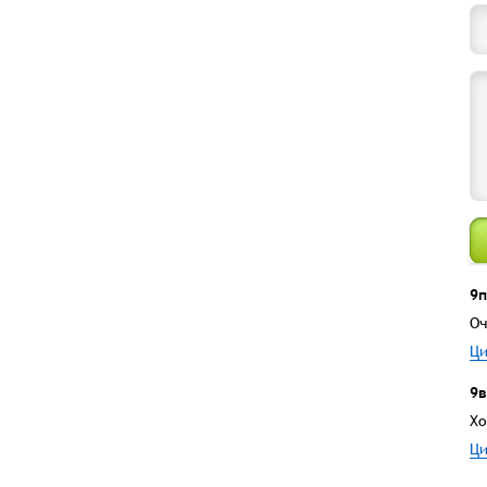
9п
Оч
Ци
9в
Хо
Ци