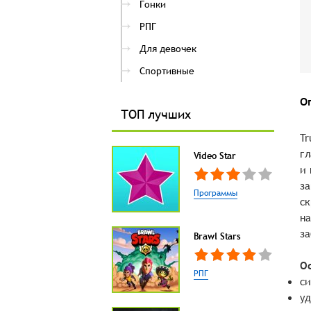
Гонки
РПГ
Для девочек
Спортивные
О
ТОП лучших
Tr
гл
Video Star
и 
за
Программы
ск
на
за
Brawl Stars
О
РПГ
си
уд