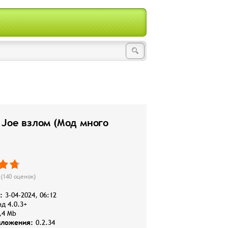
 Joe взлом (Мод много
(
140
оценок)
:
3-04-2024, 06:12
д 4.0.3+
,4 Mb
иложения:
0.2.34