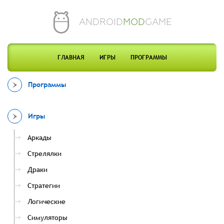
ANDROID
MOD
GAME
ГЛАВНАЯ
ИГРЫ
ПРОГРАММЫ
Программы
Игры
Аркады
Стрелялки
Драки
Стратегии
Логические
Симуляторы