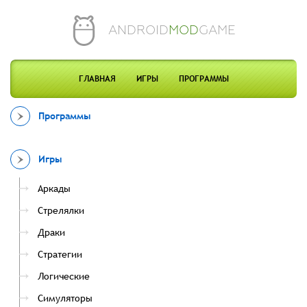
ANDROID
MOD
GAME
ГЛАВНАЯ
ИГРЫ
ПРОГРАММЫ
Программы
Игры
Аркады
Стрелялки
Драки
Стратегии
Логические
Симуляторы