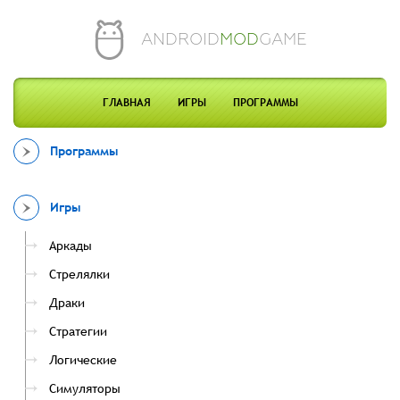
ANDROID
MOD
GAME
ГЛАВНАЯ
ИГРЫ
ПРОГРАММЫ
Программы
Игры
Аркады
Стрелялки
Драки
Стратегии
Логические
Симуляторы