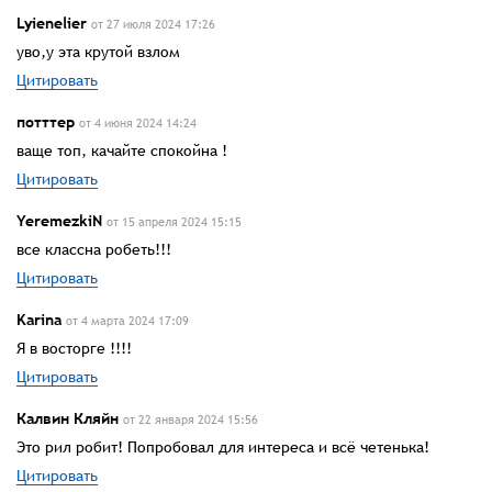
Lyienelier
от 27 июля 2024 17:26
уво,у эта крутой взлом
Цитировать
потттер
от 4 июня 2024 14:24
ваще топ, качайте спокойна !
Цитировать
YeremezkiN
от 15 апреля 2024 15:15
все классна робеть!!!
Цитировать
Karina
от 4 марта 2024 17:09
Я в восторге !!!!
Цитировать
Калвин Кляйн
от 22 января 2024 15:56
Это рил робит! Попробовал для интереса и всё четенька!
Цитировать