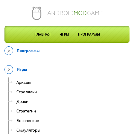
ANDROID
MOD
GAME
ГЛАВНАЯ
ИГРЫ
ПРОГРАММЫ
Программы
Игры
Аркады
Стрелялки
Драки
Стратегии
Логические
Симуляторы