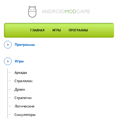
ANDROID
MOD
GAME
ГЛАВНАЯ
ИГРЫ
ПРОГРАММЫ
Программы
Игры
Аркады
Стрелялки
Драки
Стратегии
Логические
Симуляторы