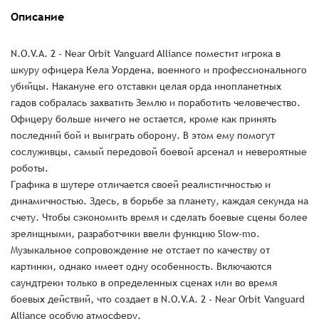
Описание
N.O.V.A. 2 - Near Orbit Vanguard Alliance поместит игрока в
шкуру офицера Кела Уордена, военного и профессионального
убийцы. Накануне его отставки целая орда инопланетных
гадов собралась захватить Землю и поработить человечество.
Офицеру больше ничего не остается, кроме как принять
последний бой и выиграть оборону. В этом ему помогут
сослуживцы, самый передовой боевой арсенал и невероятные
роботы.
Графика в шутере отличается своей реалистичностью и
динамичностью. Здесь, в борьбе за планету, каждая секунда на
счету. Чтобы сэкономить время и сделать боевые сцены более
зрелищными, разработчики ввели функцию Slow-mo.
Музыкальное сопровождение не отстает по качеству от
картинки, однако имеет одну особенность. Включаются
саундтреки только в определенных сценах или во время
боевых действий, что создает в N.O.V.A. 2 - Near Orbit Vanguard
Alliance особую атмосферу.