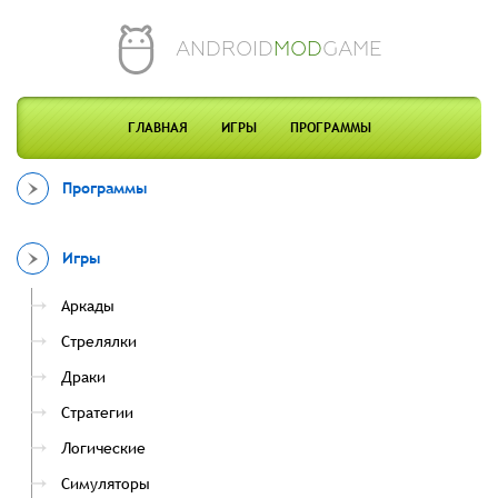
ANDROID
MOD
GAME
ГЛАВНАЯ
ИГРЫ
ПРОГРАММЫ
Программы
Игры
Аркады
Стрелялки
Драки
Стратегии
Логические
Симуляторы