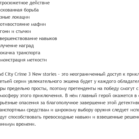
тросюжетное действие
скованная борьба
зные локации
отивостояние мафии
гони и стычки
вершенствование навыков
лучение наград
окачка транспорта
монстрация меткости
d City Crime 3 New stories – это неограниченный доступ к при
етьей серии увлекательного экшена будет у каждого обладате
ры предельно просты, поэтому претенденты на победу смогут с
мосферу этого приключения. В нём главный герой окажется в
рьёзные опасения за благополучное завершение этой детектив
анспортным средствам и широкому выбору оружия следует исп
дут способствовать превосходные навыки и взвешенные решени
инимум времени.