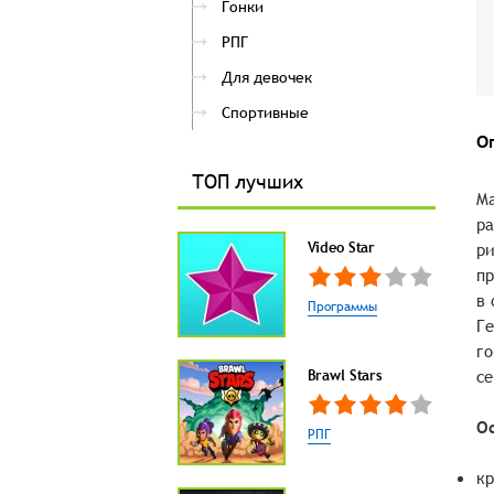
Гонки
РПГ
Для девочек
Спортивные
О
ТОП лучших
Ma
ра
Video Star
ри
пр
в 
Программы
Ге
го
Brawl Stars
се
О
РПГ
кр