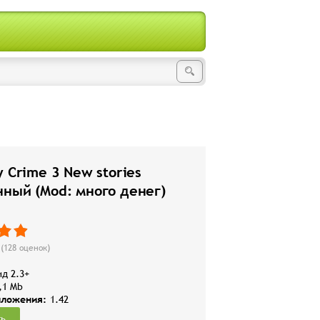
y Crime 3 New stories
ный (Mod: много денег)
(
128
оценок)
д 2.3+
,1 Mb
иложения:
1.42
ть