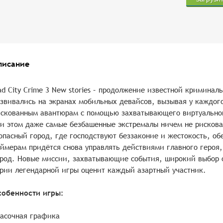
писание
d City Crime 3 New stories – продолжение известной криминал
звивались на экранах мобильных девайсов, вызывая у каждог
скованным авантюрам с помощью захватывающего виртуальног
и этом даже самые безбашенные экстремалы ничем не рисковал
опасный город, где господствуют беззаконие и жестокость, об
ймерам придётся снова управлять действиями главного героя
род. Новые миссии, захватывающие события, широкий выбор 
рии легендарной игры оценит каждый азартный участник.
собенности игры:
асочная графика