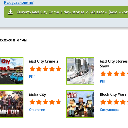
Как установить?
Скачать Mad City Crime 3 New stories v1.42 взлом (Mod мног
охожие игры
Mad City Crime 2
Mad City Stories
Snow
РПГ
РПГ
Mafia City
Block City Wars
Стратегии
Симуляторы