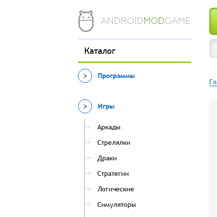
ANDROID
MOD
GAME
Каталог
Программы
Гл
Игры
Аркады
Стрелялки
Драки
Стратегии
Логические
Симуляторы