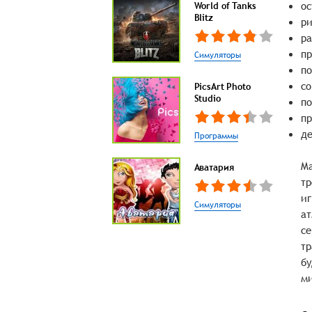
ос
World of Tanks
Blitz
ри
ра
пр
Симуляторы
по
со
PicsArt Photo
Studio
по
пр
де
Программы
Ma
Аватария
тр
иг
Симуляторы
ат
се
тр
бу
м