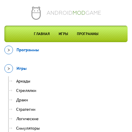
ANDROID
MOD
GAME
ГЛАВНАЯ
ИГРЫ
ПРОГРАММЫ
Программы
Игры
Аркады
Стрелялки
Драки
Стратегии
Логические
Симуляторы