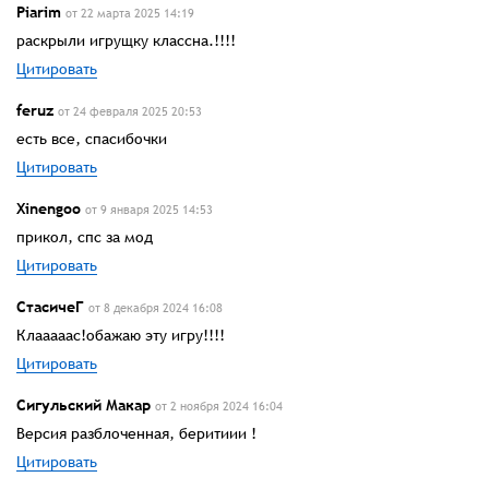
Piarim
от 22 марта 2025 14:19
раскрыли игрущку классна.!!!!
Цитировать
feruz
от 24 февраля 2025 20:53
есть все, спасибочки
Цитировать
Xinengоо
от 9 января 2025 14:53
прикол, спс за мод
Цитировать
СтасичеГ
от 8 декабря 2024 16:08
Клааааас!обажаю эту игру!!!!
Цитировать
Сигульский Макар
от 2 ноября 2024 16:04
Версия разблоченная, беритиии !
Цитировать