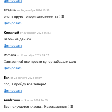
Цитировать
Старши
от 26 декабря 2024 10:58
очень круто теперя шпилиииитьь !!!!
Цитировать
Кожаный
от 20 ноября 2024 15:13
Взлом на деньги
Цитировать
Pomana
от 11 октября 2024 09:37
Фантастика! все просто супер забацали мод
Цитировать
Бак
от 28 августа 2024 10:39
спс, я пройду все теперь!
Цитировать
Anidrrооо
от 9 июля 2024 16:55
Все получается класна… Крассавыыыы !!!!