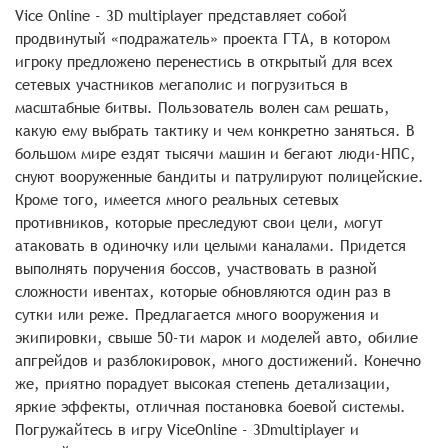
Vice Online - 3D multiplayer представляет собой
продвинутый «подражатель» проекта ГТА, в котором
игроку предложено перенестись в открытый для всех
сетевых участников мегаполис и погрузиться в
масштабные битвы. Пользователь волен сам решать,
какую ему выбрать тактику и чем конкретно заняться. В
большом мире ездят тысячи машин и бегают люди-НПС,
снуют вооруженные бандиты и патрулируют полицейские.
Кроме того, имеется много реальных сетевых
противников, которые преследуют свои цели, могут
атаковать в одиночку или целыми каналами. Придется
выполнять поручения боссов, участвовать в разной
сложности ивентах, которые обновляются один раз в
сутки или реже. Предлагается много вооружения и
экипировки, свыше 50-ти марок и моделей авто, обилие
апгрейдов и разблокировок, много достижений. Конечно
же, приятно порадует высокая степень детализации,
яркие эффекты, отличная постановка боевой системы.
Погружайтесь в игру ViceOnline - 3Dmultiplayer и