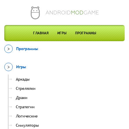
ANDROID
MOD
GAME
ГЛАВНАЯ
ИГРЫ
ПРОГРАММЫ
Программы
Игры
Аркады
Стрелялки
Драки
Стратегии
Логические
Симуляторы