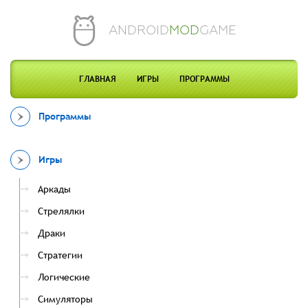
ANDROID
MOD
GAME
ГЛАВНАЯ
ИГРЫ
ПРОГРАММЫ
Программы
Игры
Аркады
Стрелялки
Драки
Стратегии
Логические
Симуляторы