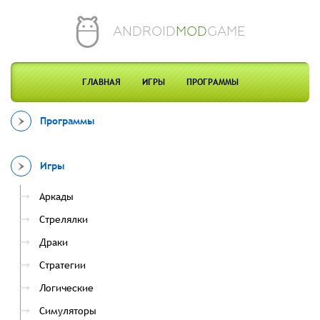
ANDROID
MOD
GAME
ГЛАВНАЯ
ИГРЫ
ПРОГРАММЫ
Программы
Игры
Аркады
Стрелялки
Драки
Стратегии
Логические
Симуляторы