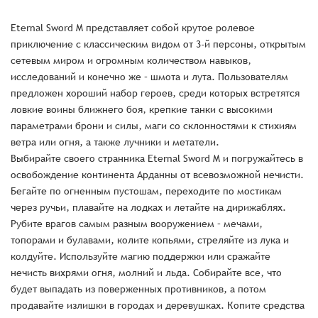
Eternal Sword M представляет собой крутое ролевое
приключение с классическим видом от 3-й персоны, открытым
сетевым миром и огромным количеством навыков,
исследований и конечно же – шмота и лута. Пользователям
предложен хороший набор героев, среди которых встретятся
ловкие воины ближнего боя, крепкие танки с высокими
параметрами брони и силы, маги со склонностями к стихиям
ветра или огня, а также лучники и метатели.
Выбирайте своего странника Eternal Sword M и погружайтесь в
освобождение континента Арданны от всевозможной нечисти.
Бегайте по огненным пустошам, переходите по мостикам
через ручьи, плавайте на лодках и летайте на дирижаблях.
Рубите врагов самым разным вооружением – мечами,
топорами и булавами, колите копьями, стреляйте из лука и
колдуйте. Используйте магию поддержки или сражайте
нечисть вихрями огня, молний и льда. Собирайте все, что
будет выпадать из поверженных противников, а потом
продавайте излишки в городах и деревушках. Копите средства