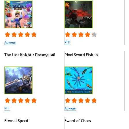
Аркады
РПГ
The Last Knight：Последний
Pixel Sword Fish io
РПГ
Аркады
Eternal Speed
Sword of Chaos