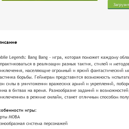
Загрузи
писание
bile Legends: Bang Bang – игра, которая поможет каждому об
практиковаться в реализации разных тактик, стилей и методо
иключения, населяющие огромный и яркий фантастический ми
астника борьбы. Геймерам представится возможность испытать
ои силы в уничтожении вражеских армий и укреплений, поборо
ина в битвах на время. Разнообразие заданий и возможносте
иключением в режиме онлайн, станет отличным способом полу
собенности игры:
арты МОВА
знообразная система персонажей