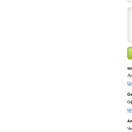
щ
Лу
Ци
Ох
Оф
Ци
А
Чи