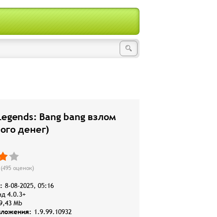
Legends: Bang bang взлом
ого денег)
(
495
оценок)
:
8-08-2025, 05:16
д 4.0.3+
9,43 Mb
иложения:
1.9.99.10932