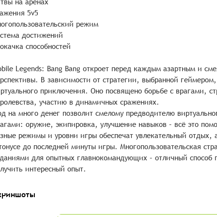
твы на аренах
ажения 5v5
огопользовательский режим
стема достижений
окачка способностей
bile Legends: Bang Bang откроет перед каждым азартным и с
рспективы. В зависимости от стратегии, выбранной геймером,
ртуального приключения. Оно посвящено борьбе с врагами, ст
ролевства, участию в динамичных сражениях.
д на много денег позволит смелому предводителю виртуально
агами: оружие, экипировка, улучшение навыков – всё это пом
зные режимы и уровни игры обеспечат увлекательный отдых, 
тонусе до последней минуты игры. Многопользовательская стр
даниями для опытных главнокомандующих – отличный способ п
лучить интересный опыт.
криншоты