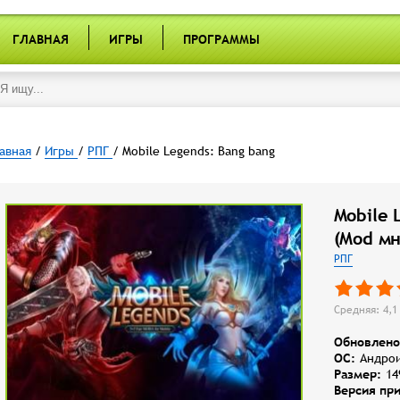
ГЛАВНАЯ
ИГРЫ
ПРОГРАММЫ
авная
/
Игры
/
РПГ
/ Mobile Legends: Bang bang
Mobile 
(Mod мн
РПГ
Средняя: 4,1 
Обновлено
OC:
Андрои
Размер:
14
Версия пр