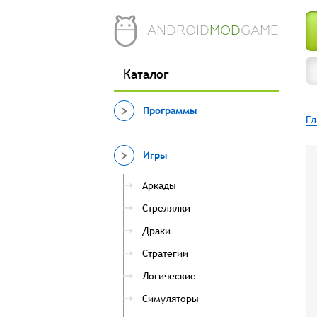
ANDROID
MOD
GAME
Каталог
Программы
Гл
Игры
Аркады
Стрелялки
Драки
Стратегии
Логические
Симуляторы