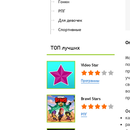
Гонки
РПГ
Для девочек
Спортивные
О
ТОП лучших
Mo
по
Video Star
пр
уч
Программы
св
во
пр
Brawl Stars
О
РПГ
к
ра