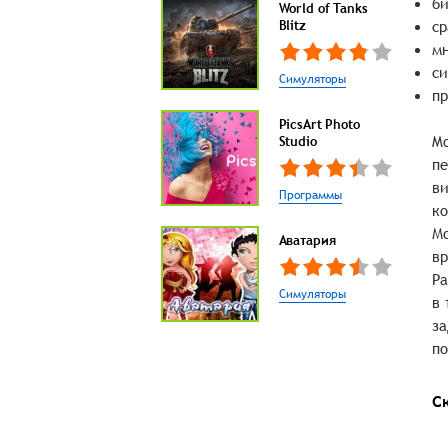
би
World of Tanks
Blitz
ср
мн
си
Симуляторы
пр
PicsArt Photo
Mo
Studio
пе
ви
Программы
ко
Мо
Аватария
вр
Ра
Симуляторы
в 
за
по
С